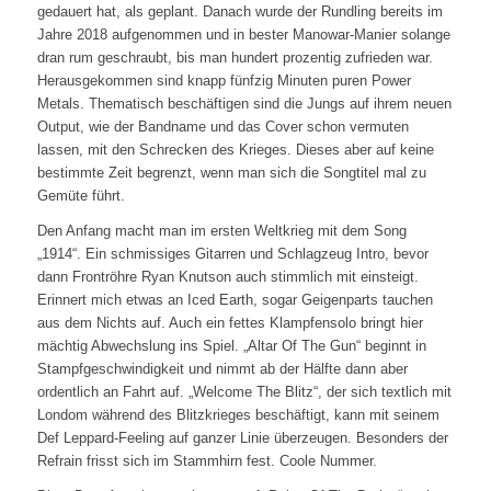
gedauert hat, als geplant. Danach wurde der Rundling bereits im
Jahre 2018 aufgenommen und in bester Manowar-Manier solange
dran rum geschraubt, bis man hundert prozentig zufrieden war.
Herausgekommen sind knapp fünfzig Minuten puren Power
Metals. Thematisch beschäftigen sind die Jungs auf ihrem neuen
Output, wie der Bandname und das Cover schon vermuten
lassen, mit den Schrecken des Krieges. Dieses aber auf keine
bestimmte Zeit begrenzt, wenn man sich die Songtitel mal zu
Gemüte führt.
Den Anfang macht man im ersten Weltkrieg mit dem Song
„1914“. Ein schmissiges Gitarren und Schlagzeug Intro, bevor
dann Frontröhre Ryan Knutson auch stimmlich mit einsteigt.
Erinnert mich etwas an Iced Earth, sogar Geigenparts tauchen
aus dem Nichts auf. Auch ein fettes Klampfensolo bringt hier
mächtig Abwechslung ins Spiel. „Altar Of The Gun“ beginnt in
Stampfgeschwindigkeit und nimmt ab der Hälfte dann aber
ordentlich an Fahrt auf. „Welcome The Blitz“, der sich textlich mit
Londom während des Blitzkrieges beschäftigt, kann mit seinem
Def Leppard-Feeling auf ganzer Linie überzeugen. Besonders der
Refrain frisst sich im Stammhirn fest. Coole Nummer.