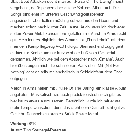
Blast Beat Attacken sucht man auf „Pulse Of The Daring“ meist
vergebens, dafür peppen aber etliche Soli das Album auf. Die
Songs sind eher im unteren Geschwindigkeitsbereich
angesiedelt, aber ballern mächtig schwer aus den Boxen und
machen schon nach kurzer Zeit Laune. Auch wenn ich doch eher
selten Power Metal konsumiere, gefallen mir March In Arms recht
gut. Mein letztes Highlight des Albums ist „Thunderbolt“, mit dem
man dem Kampfflugzeug A-10 huldigt. Überraschend zügig geht
es hier zur Sache und nur kurz wird der Fuß vom Gaspedal
genommen. Ähnlich wie bei dem Abstecher nach „Omaha“. Auch
hier überzeugen mich die schnelleren Parts eher. Mit „Not For
Nothing“ geht es teils melancholisch in Schleichfahrt dem Ende
entgegen.
March In Arms haben mit „Pulse Of The Daring“ ein klasse Album
abgeliefert. Musikalisch wie auch produktionstechnisch gibt es
hier kaum etwas auszusetzen. Persönlich würde ich mir etwas
mehr Tempo wünschen, denn das steht dem Quintett echt gut zu
Gesicht. Dennoch ein starkes Stück Power Metal.
Wertung:
8/10
Autor:
Tino Sternagel-Petersen