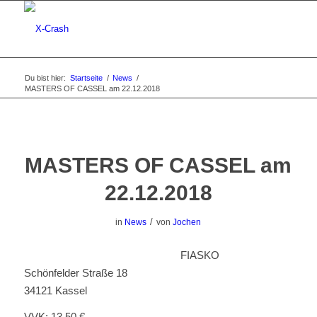
Du bist hier:
Startseite
/
News
/
MASTERS OF CASSEL am 22.12.2018
MASTERS OF CASSEL am
22.12.2018
/
in
News
von
Jochen
FIASKO
Schönfelder Straße 18
34121 Kassel
VVK: 13,50 €