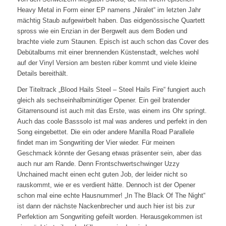
Heavy Metal in Form einer EP namens „Niralet“ im letzten Jahr
mächtig Staub aufgewirbelt haben. Das eidgenössische Quartett
spross wie ein Enzian in der Bergwelt aus dem Boden und
brachte viele zum Staunen. Episch ist auch schon das Cover des
Debütalbums mit einer brennenden Küstenstadt, welches wohl
auf der Vinyl Version am besten rüber kommt und viele kleine
Details bereithält.
Der Titeltrack „Blood Hails Steel – Steel Hails Fire“ fungiert auch
gleich als sechseinhalbminütiger Opener. Ein geil bratender
Gitarrensound ist auch mit das Erste, was einem ins Ohr springt.
Auch das coole Basssolo ist mal was anderes und perfekt in den
Song eingebettet. Die ein oder andere Manilla Road Parallele
findet man im Songwriting der Vier wieder. Für meinen
Geschmack könnte der Gesang etwas präsenter sein, aber das
auch nur am Rande. Denn Frontschwertschwinger Uzzy
Unchained macht einen echt guten Job, der leider nicht so
rauskommt, wie er es verdient hätte. Dennoch ist der Opener
schon mal eine echte Hausnummer! „In The Black Of The Night“
ist dann der nächste Nackenbrecher und auch hier ist bis zur
Perfektion am Songwriting gefeilt worden. Herausgekommen ist