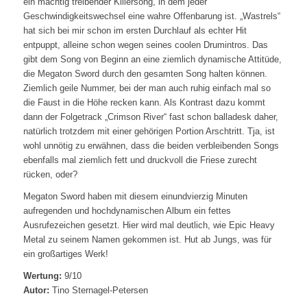
ein mächtig treibender Killersong, in dem jeder
Geschwindigkeitswechsel eine wahre Offenbarung ist. „Wastrels“
hat sich bei mir schon im ersten Durchlauf als echter Hit
entpuppt, alleine schon wegen seines coolen Drumintros. Das
gibt dem Song von Beginn an eine ziemlich dynamische Attitüde,
die Megaton Sword durch den gesamten Song halten können.
Ziemlich geile Nummer, bei der man auch ruhig einfach mal so
die Faust in die Höhe recken kann. Als Kontrast dazu kommt
dann der Folgetrack „Crimson River“ fast schon balladesk daher,
natürlich trotzdem mit einer gehörigen Portion Arschtritt. Tja, ist
wohl unnötig zu erwähnen, dass die beiden verbleibenden Songs
ebenfalls mal ziemlich fett und druckvoll die Friese zurecht
rücken, oder?
Megaton Sword haben mit diesem einundvierzig Minuten
aufregenden und hochdynamischen Album ein fettes
Ausrufezeichen gesetzt. Hier wird mal deutlich, wie Epic Heavy
Metal zu seinem Namen gekommen ist. Hut ab Jungs, was für
ein großartiges Werk!
Wertung:
9/10
Autor:
Tino Sternagel-Petersen