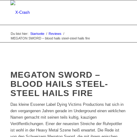
Du bist hier:
Startseite
/
Reviews
/
MEGATON SWORD – blood hails steel-steel hails fire
MEGATON SWORD –
BLOOD HAILS STEEL-
STEEL HAILS FIRE
Das kleine Essener Label Dying Victims Productions hat sich in
den vergangenen Jahren gerade im Underground einen wirklichen
Namen gemacht mit seinen teils kultig, kauzigen
Veröffentlichungen. Einer der neuesten Streiche der Ruhrpottler
ist wohl in der Heavy Metal Szene heiß erwartet. Die Rede ist
von den Schweizern Megaton Sword, die mit ihrem epischen