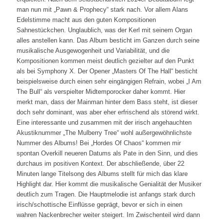
man nun mit „Pawn & Prophecy“ stark nach. Vor allem Alans
Edelstimme macht aus den guten Kompositionen
Sahnestückchen. Unglaublich, was der Kerl mit seinem Organ
alles anstellen kann. Das Album besticht im Ganzen durch seine
musikalische Ausgewogenheit und Variabilität, und die
Kompositionen kommen meist deutlich gezielter auf den Punkt
als bei Symphony X. Der Opener „Masters Of The Hall“ besticht
beispielsweise durch einen sehr eingängigen Refrain, wobei „I Am
The Bull“ als verspielter Midtemporocker daher kommt. Hier
merkt man, dass der Mainman hinter dem Bass steht, ist dieser
doch sehr dominant, was aber eher erfrischend als störend wirkt.
Eine interessante und zusammen mit der irisch angehauchten
Akustiknummer „The Mulberry Tree“ wohl außergewöhnlichste
Nummer des Albums! Bei „Hordes Of Chaos“ kommen mir
spontan Overkill neueren Datums als Pate in den Sinn, und dies
durchaus im positiven Kontext. Der abschließende, über 22
Minuten lange Titelsong des Albums stellt für mich das klare
Highlight dar. Hier kommt die musikalische Genialität der Musiker
deutlich zum Tragen. Die Hauptmelodie ist anfangs stark durch
irisch/schottische Einflüsse geprägt, bevor er sich in einen
wahren Nackenbrecher weiter steigert. Im Zwischenteil wird dann