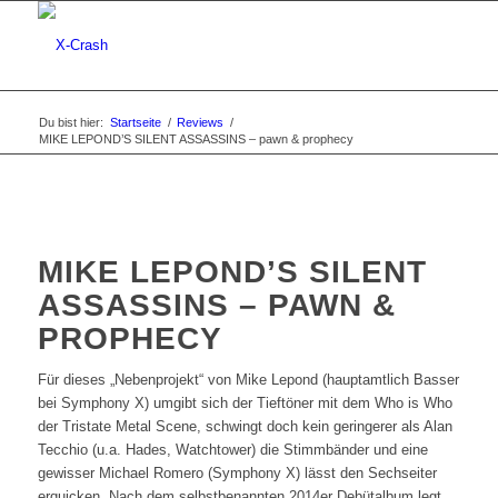
Du bist hier:
Startseite
/
Reviews
/
MIKE LEPOND’S SILENT ASSASSINS – pawn & prophecy
MIKE LEPOND’S SILENT
ASSASSINS – PAWN &
PROPHECY
Für dieses „Nebenprojekt“ von Mike Lepond (hauptamtlich Basser
bei Symphony X) umgibt sich der Tieftöner mit dem Who is Who
der Tristate Metal Scene, schwingt doch kein geringerer als Alan
Tecchio (u.a. Hades, Watchtower) die Stimmbänder und eine
gewisser Michael Romero (Symphony X) lässt den Sechseiter
erquicken. Nach dem selbstbenannten 2014er Debütalbum legt