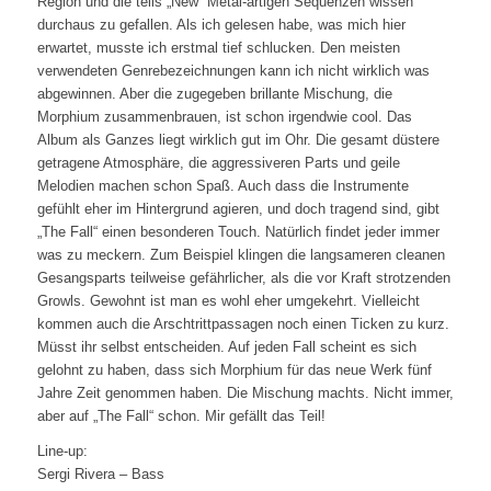
Region und die teils „New“ Metal-artigen Sequenzen wissen
durchaus zu gefallen. Als ich gelesen habe, was mich hier
erwartet, musste ich erstmal tief schlucken. Den meisten
verwendeten Genrebezeichnungen kann ich nicht wirklich was
abgewinnen. Aber die zugegeben brillante Mischung, die
Morphium zusammenbrauen, ist schon irgendwie cool. Das
Album als Ganzes liegt wirklich gut im Ohr. Die gesamt düstere
getragene Atmosphäre, die aggressiveren Parts und geile
Melodien machen schon Spaß. Auch dass die Instrumente
gefühlt eher im Hintergrund agieren, und doch tragend sind, gibt
„The Fall“ einen besonderen Touch. Natürlich findet jeder immer
was zu meckern. Zum Beispiel klingen die langsameren cleanen
Gesangsparts teilweise gefährlicher, als die vor Kraft strotzenden
Growls. Gewohnt ist man es wohl eher umgekehrt. Vielleicht
kommen auch die Arschtrittpassagen noch einen Ticken zu kurz.
Müsst ihr selbst entscheiden. Auf jeden Fall scheint es sich
gelohnt zu haben, dass sich Morphium für das neue Werk fünf
Jahre Zeit genommen haben. Die Mischung machts. Nicht immer,
aber auf „The Fall“ schon. Mir gefällt das Teil!
Line-up:
Sergi Rivera – Bass