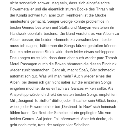
nicht sonderlich schwer. Mag sein, dass sich eingefleischte
Powermetaller und die eigentlich sturen Böcke des Thrash mit
der Kombi schwer tun, aber zum Reinhören ist die Mucke
mindestens gemacht. Sänger George könnte problemlos in
beiden Genres bestehen und Staffa und Mariyan verstehen ihr
Handwerk ebenfalls bestens. Die Band versteht es von Album zu
Album besser, die beiden Elemente zu verschmelzen. Leider
muss ich sagen, hätte man die Songs kürzer gestalten können.
Das ein oder andere Stück wirkt doch leider etwas schleppend.
Dazu sagen muss ich, dass dann aber auch wieder pure Thrash
Metal Passagen durch die Boxen hämmern die diesen Eindruck
wieder zunichtemachen. Geht ab, macht Spaß, Bier schmeckt
automatisch gut. Was will man mehr? Auch wieder eines der
Alben, bei denen ich gar nicht näher auf die einzelnen Songs
eingehen möchte, da es einfach als Ganzes wirken sollte. Als
Anspieltipp würde ich direkt die ersten beiden Songs empfehlen.
Mit „Designed To Suffer“ dürfte jeder Thrasher sein Glück finden,
wobei jeder Powermetaller bei „Destined To Row“ sich heimisch
fühlen kann. Der Rest der Scheibe ist ein gepflegter Mix von
beiden Genres. Auf jeden Fall hörenswert. Aber ich denke, da
geht noch mehr, trotz der vorigen vier Scheiben.