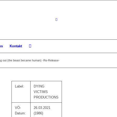
es
Kontakt
ng out (the beast became human) -Re-Release-
Label:
DYING
VICTIMS
PRODUCTIONS
VÖ-
26.03.2021
Datum:
(1986)