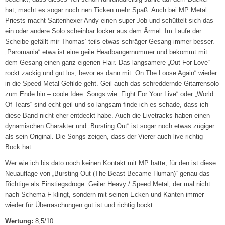
hat, macht es sogar noch nen Ticken mehr Spaß. Auch bei MP Metal
Priests macht Saitenhexer Andy einen super Job und schüttelt sich das
ein oder andere Solo scheinbar locker aus dem Ärmel. Im Laufe der
Scheibe gefällt mir Thomas‘ teils etwas schräger Gesang immer besser.
„Paromania“ etwa ist eine geile Headbangernummer und bekommt mit
dem Gesang einen ganz eigenen Flair. Das langsamere „Out For Love“
rockt zackig und gut los, bevor es dann mit „On The Loose Again“ wieder
in die Speed Metal Gefilde geht. Geil auch das schreddernde Gitarrensolo
zum Ende hin – coole Idee. Songs wie „Fight For Your Live“ oder „World
Of Tears“ sind echt geil und so langsam finde ich es schade, dass ich
diese Band nicht eher entdeckt habe. Auch die Livetracks haben einen
dynamischen Charakter und „Bursting Out“ ist sogar noch etwas zügiger
als sein Original. Die Songs zeigen, dass der Vierer auch live richtig
Bock hat.
Wer wie ich bis dato noch keinen Kontakt mit MP hatte, für den ist diese
Neuauflage von „Bursting Out (The Beast Became Human)“ genau das
Richtige als Einstiegsdroge. Geiler Heavy / Speed Metal, der mal nicht
nach Schema-F klingt, sondern mit seinen Ecken und Kanten immer
wieder für Überraschungen gut ist und richtig bockt.
Wertung:
8,5/10