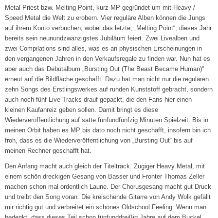
Metal Priest bzw. Melting Point, kurz MP gegründet um mit Heavy /
Speed Metal die Welt zu erobern. Vier reguläre Alben können die Jungs
auf ihrem Konto verbuchen, wobei das letzte, „Melting Point“, dieses Jahr
bereits sein neunundzwanzigstes Jubiläum feiert. Zwei Livealben und
zwei Compilations sind alles, was es an physischen Erscheinungen in
den vergangenen Jahren in den Verkaufsregale zu finden war. Nun hat es
aber auch das Debütalbum „Bursting Out (The Beast Became Human)“
erneut auf die Bildfläche geschafft. Dazu hat man nicht nur die regulären
zehn Songs des Erstlingswerkes auf runden Kunststoff gebracht, sondern
auch noch fünf Live Tracks drauf gepackt, die den Fans hier einen
kleinen Kaufanreiz geben sollen. Damit bringt es diese
Wiederveröffentlichung auf satte fünfundfünfzig Minuten Spielzeit. Bis in
meinen Orbit haben es MP bis dato noch nicht geschafft, insofern bin ich
froh, dass es die Wiederveröffentlichung von „Bursting Out“ bis auf
meinen Rechner geschafft hat.
Den Anfang macht auch gleich der Titeltrack. Zügiger Heavy Metal, mit
einem schön dreckigen Gesang von Basser und Fronter Thomas Zeller
machen schon mal ordentlich Laune. Der Chorusgesang macht gut Druck
und treibt den Song voran. Die kreischende Gitarre von Andy Wolk gefällt
mir richtig gut und verbreitet ein schönes Oldschool Feeling. Wenn man
bedenkt, dass dieses Teil schon fünfunddreißig Jahre auf dem Buckel