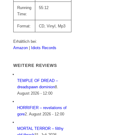
Running
55:12
Time:
Format:
CD, Vinyl, Mp3
Erhältlich bei:
Amazon
|
Idiots Records
WEITERE REVIEWS
TEMPLE OF DREAD –
dreadspawn dominion
8.
August 2026 - 12:00
HORRIFIER – revelations of
gore
2. August 2026 - 12:00
MORTAL TERROR – filthy
old thrash
31. Juli 2026 -