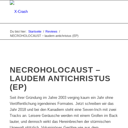
Du bist hier:
Startseite
/
Reviews
/
NECROHOLOCAUST – laudem antichristus (EP)
NECROHOLOCAUST –
LAUDEM ANTICHRISTUS
(EP)
Seit ihrer Gründung im Jahre 2003 verging kaum ein Jahr ohne
Veröffentlichung irgendeines Formates. Jetzt schreiben wir das
Jahr 2018 und bei den Kanadiern steht eine Seven-Inch mit zwei
Tracks an. Leisere Geräusche werden mit einem Grollen im Back
lauter, und dennoch wirkt das Hereinbrechen der stürmischen
Urgewalt plötzlich. Voluminöses Geröhre wie aus dem