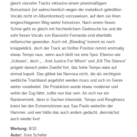
gleich vierzehn Tracks inklusive einem priestmäßigem
Bonustrack (ist wahrscheinlich wegen der melodisch gebrüllten
Vocals nicht im Albumkontext) vorzuweisen, auf dem sie ihren
eingeschlagenen Weg weiter fortsetzen. Nach einem fiesen
Schrei geht es gleich mit fürchterlichem Gedresche los und die
sehr fiesen Vocals von Bassistin Fernanda sind ebenfalls
reißerischer geworden. Auch mit „Bleeding“ kommt es noch
knüppeldick, doch der Track an fünfter Position nimmt erstmalig
etwas Tempo raus, wenn auch bloß nur eine Spur. Ebenso wie
„Vultures“, doch „…And Justice For Whom“ und „Kill The Silence“
prügeln danach jeden Zweifel fort, das hohe Tempo wäre auf
einmal kaputt. Das gibbet bei Nervosa nicht, die als wichtigste
weibliche Trashband angeführt werden muss und sich im Genre
weiter vorarbeitet. Die Produktion wurde etwas moderner und
wohin der Zug fährt, sollte nun klar sein. An sich nur ein
Randvermerk, denn in Sachen Intensität, Tempo und Roughness
kreist bei den Extremistinnen aus Sao Paolo weiterhin der
Hammer, und wer hätte das auch anders gedacht, demnächst
auch wieder live!
Wertung:
8/10
Autor:
Joxe Schefer