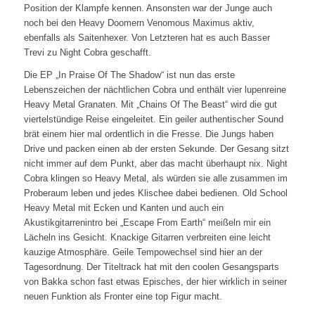
Position der Klampfe kennen. Ansonsten war der Junge auch
noch bei den Heavy Doomern Venomous Maximus aktiv,
ebenfalls als Saitenhexer. Von Letzteren hat es auch Basser
Trevi zu Night Cobra geschafft.
Die EP „In Praise Of The Shadow“ ist nun das erste
Lebenszeichen der nächtlichen Cobra und enthält vier lupenreine
Heavy Metal Granaten. Mit „Chains Of The Beast“ wird die gut
viertelstündige Reise eingeleitet. Ein geiler authentischer Sound
brät einem hier mal ordentlich in die Fresse. Die Jungs haben
Drive und packen einen ab der ersten Sekunde. Der Gesang sitzt
nicht immer auf dem Punkt, aber das macht überhaupt nix. Night
Cobra klingen so Heavy Metal, als würden sie alle zusammen im
Proberaum leben und jedes Klischee dabei bedienen. Old School
Heavy Metal mit Ecken und Kanten und auch ein
Akustikgitarrenintro bei „Escape From Earth“ meißeln mir ein
Lächeln ins Gesicht. Knackige Gitarren verbreiten eine leicht
kauzige Atmosphäre. Geile Tempowechsel sind hier an der
Tagesordnung. Der Titeltrack hat mit den coolen Gesangsparts
von Bakka schon fast etwas Episches, der hier wirklich in seiner
neuen Funktion als Fronter eine top Figur macht.