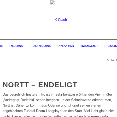
ws
Reviews
Live-Reviews
Interviews
Restmetall
Livedat
Du bist 
NORTT – ENDELIGT
Das bedrohlich finstere Intro ist im sehr behäbig eröffnenden Vierminüter
„Andægtigt Dødsfald“ schon integriert. In der Schreibweise erkennt man,
Nortt ist Däne. Er kommt aus Odense und tut grad seinen vierten
angeblackten Funeral Doom Longplayer an den Start. Viel Licht gibt’s hier
nicht. Hier ist alles rechts finster, selbst einzelne Leads kommen sehr