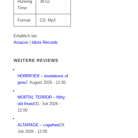
Running
39:52
Time:
Format:
CD, Mp3
Erhältlich bei:
Amazon
|
Idiots Records
WEITERE REVIEWS
HORRIFIER – revelations of
gore
2. August 2026 - 12:00
MORTAL TERROR – filthy
old thrash
31. Juli 2026 -
12:00
ALTARAGE – cogwheel
29.
Juli 2026 - 12:00