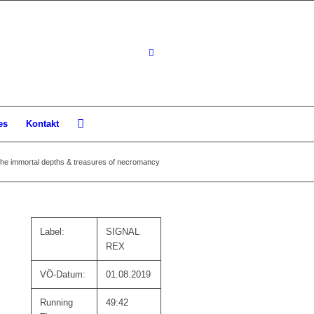
es
Kontakt
e immortal depths & treasures of necromancy
Label:
SIGNAL
REX
VÖ-Datum:
01.08.2019
Running
49:42