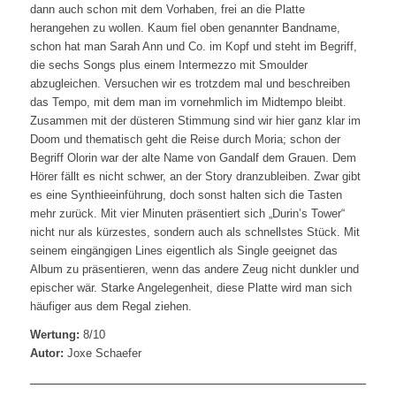
dann auch schon mit dem Vorhaben, frei an die Platte
herangehen zu wollen. Kaum fiel oben genannter Bandname,
schon hat man Sarah Ann und Co. im Kopf und steht im Begriff,
die sechs Songs plus einem Intermezzo mit Smoulder
abzugleichen. Versuchen wir es trotzdem mal und beschreiben
das Tempo, mit dem man im vornehmlich im Midtempo bleibt.
Zusammen mit der düsteren Stimmung sind wir hier ganz klar im
Doom und thematisch geht die Reise durch Moria; schon der
Begriff Olorin war der alte Name von Gandalf dem Grauen. Dem
Hörer fällt es nicht schwer, an der Story dranzubleiben. Zwar gibt
es eine Synthieeinführung, doch sonst halten sich die Tasten
mehr zurück. Mit vier Minuten präsentiert sich „Durin’s Tower“
nicht nur als kürzestes, sondern auch als schnellstes Stück. Mit
seinem eingängigen Lines eigentlich als Single geeignet das
Album zu präsentieren, wenn das andere Zeug nicht dunkler und
epischer wär. Starke Angelegenheit, diese Platte wird man sich
häufiger aus dem Regal ziehen.
Wertung:
8/10
Autor:
Joxe Schaefer