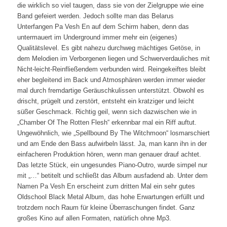
die wirklich so viel taugen, dass sie von der Zielgruppe wie eine
Band gefeiert werden. Jedoch sollte man das Belarus
Unterfangen Pa Vesh En auf dem Schirm haben, denn das
untermauert im Underground immer mehr ein (eigenes)
Qualitätslevel. Es gibt nahezu durchweg mächtiges Getöse, in
dem Melodien im Verborgenen liegen und Schwerverdauliches mit
Nicht-leicht-Reinfließendem verbunden wird. Reingekeiftes bleibt
eher begleitend im Back und Atmosphären werden immer wieder
mal durch fremdartige Geräuschkulissen unterstützt. Obwohl es
drischt, prügelt und zerstört, entsteht ein kratziger und leicht
süßer Geschmack. Richtig geil, wenn sich dazwischen wie in
„Chamber Of The Rotten Flesh“ erkennbar mal ein Riff auftut.
Ungewöhnlich, wie „Spellbound By The Witchmoon“ losmarschiert
und am Ende den Bass aufwirbeln lässt. Ja, man kann ihn in der
einfacheren Produktion hören, wenn man genauer drauf achtet.
Das letzte Stück, ein ungesundes Piano-Outro, wurde simpel nur
mit „…“ betitelt und schließt das Album ausfadend ab. Unter dem
Namen Pa Vesh En erscheint zum dritten Mal ein sehr gutes
Oldschool Black Metal Album, das hohe Erwartungen erfüllt und
trotzdem noch Raum für kleine Überraschungen findet. Ganz
großes Kino auf allen Formaten, natürlich ohne Mp3.