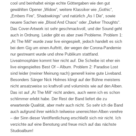
cool und beinhaltet einige echte Göttergaben wie den gut
gewählten Opener „Widow“, weitere Klassiker wie „Gothic“,
„Embers Fire“, Shadowkings“ und natürlich „As I Die“, sowie
neuere Sachen wie „Blood And Chaos“ oder „Darker Thoughts“.
Das Cover-Artwork ist sehr geschmackvoll, und der Sound geht
auch in Ordnung. Leider gibt es aber zwei Probleme. Problem 1:
„At The Mill“ wurde zwar live eingespielt, jedoch handelt es sich
bei dem Gig um einen Auftritt, der wegen der Corona-Pandemie
nur gestreamt wurde und ohne Publikum stattfand.
Liveatmosphäre kommt hier nicht auf. Die Scheibe ist eher ein
live eingespieltes Best Of – Album. Problem 2: Paradise Lost
sind leider (meiner Meinung nach) generell keine gute Liveband.
Besonders Sänger Nick Holmes klingt auf der Bühne meistens
nicht ansatzweise so kraftvoll und voluminös wie auf den Alben.
Das ist auf „At The Mill“ nicht anders, auch wenn ich es schon
schlimmer erlebt habe. Der Rest der Band liefert die zu
erwartende Qualität, aber mehr auch nicht. So sehr ich die Band
auch aufgrund ihrer wirklich teilweise unerreichten Alben verehre
– der Sinn dieser Veröffentlichung erschließt sich mir nicht. Ich
verzichte auf eine Benotung und freue mich auf das nächste
Studioalbum!