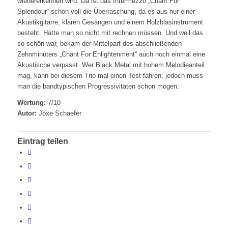
wiedererkennen wird. Da ist das Intermezzo „Chant For
Splendour“ schon voll die Überraschung, da es aus nur einer
Akustikgitarre, klaren Gesängen und einem Holzblasinstrument
besteht. Hätte man so nicht mit rechnen müssen. Und weil das
so schön war, bekam der Mittelpart des abschließenden
Zehnminüters „Chant For Enlightenment“ auch noch einmal eine
Akustische verpasst. Wer Black Metal mit hohem Melodieanteil
mag, kann bei diesem Trio mal einen Test fahren, jedoch muss
man die bandtypischen Progressivitäten schon mögen.
Wertung:
7/10
Autor:
Joxe Schaefer
Eintrag teilen