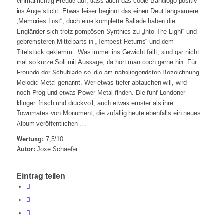
einmal richtig Freude auf, dass auch das coole Bandlogo positiv
ins Auge sticht. Etwas leiser beginnt das einen Deut langsamere
„Memories Lost“, doch eine komplette Ballade haben die
Engländer sich trotz pompösen Synthies zu „Into The Light“ und
gebremsteren Mittelparts in „Tempest Returns“ und dem
Titelstück geklemmt. Was immer ins Gewicht fällt, sind gar nicht
mal so kurze Soli mit Aussage, da hört man doch gerne hin. Für
Freunde der Schublade sei die am naheliegendsten Bezeichnung
Melodic Metal genannt. Wer etwas tiefer abtauchen will, wird
noch Prog und etwas Power Metal finden. Die fünf Londoner
klingen frisch und druckvoll, auch etwas ernster als ihre
Townmates von Monument, die zufällig heute ebenfalls ein neues
Album veröffentlichen …
Wertung:
7,5/10
Autor:
Joxe Schaefer
Eintrag teilen