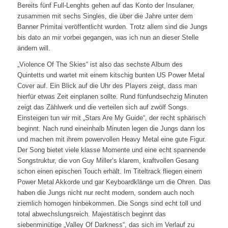
Bereits fünf Full-Lenghts gehen auf das Konto der Insulaner,
zusammen mit sechs Singles, die über die Jahre unter dem
Banner Primitai veröffentlicht wurden. Trotz allem sind die Jungs
bis dato an mir vorbei gegangen, was ich nun an dieser Stelle
ändern will.
„Violence Of The Skies“ ist also das sechste Album des
Quintetts und wartet mit einem kitschig bunten US Power Metal
Cover auf. Ein Blick auf die Uhr des Players zeigt, dass man
hierfür etwas Zeit einplanen sollte. Rund fünfundsechzig Minuten
zeigt das Zählwerk und die verteilen sich auf zwölf Songs.
Einsteigen tun wir mit „Stars Are My Guide“, der recht sphärisch
beginnt. Nach rund eineinhalb Minuten legen die Jungs dann los
und machen mit ihrem powervollen Heavy Metal eine gute Figur.
Der Song bietet viele klasse Momente und eine echt spannende
Songstruktur, die von Guy Miller’s klarem, kraftvollen Gesang
schon einen epischen Touch erhält. Im Titeltrack fliegen einem
Power Metal Akkorde und gar Keyboardklänge um die Ohren. Das
haben die Jungs nicht nur recht modern, sondern auch noch
ziemlich homogen hinbekommen. Die Songs sind echt toll und
total abwechslungsreich. Majestätisch beginnt das
siebenminütige „Valley Of Darkness“, das sich im Verlauf zu