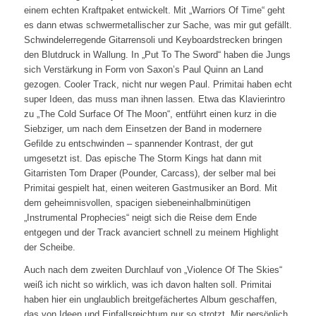
einem echten Kraftpaket entwickelt. Mit „Warriors Of Time“ geht
es dann etwas schwermetallischer zur Sache, was mir gut gefällt.
Schwindelerregende Gitarrensoli und Keyboardstrecken bringen
den Blutdruck in Wallung. In „Put To The Sword“ haben die Jungs
sich Verstärkung in Form von Saxon’s Paul Quinn an Land
gezogen. Cooler Track, nicht nur wegen Paul. Primitai haben echt
super Ideen, das muss man ihnen lassen. Etwa das Klavierintro
zu „The Cold Surface Of The Moon“, entführt einen kurz in die
Siebziger, um nach dem Einsetzen der Band in modernere
Gefilde zu entschwinden – spannender Kontrast, der gut
umgesetzt ist. Das epische The Storm Kings hat dann mit
Gitarristen Tom Draper (Pounder, Carcass), der selber mal bei
Primitai gespielt hat, einen weiteren Gastmusiker an Bord. Mit
dem geheimnisvollen, spacigen siebeneinhalbminütigen
„Instrumental Prophecies“ neigt sich die Reise dem Ende
entgegen und der Track avanciert schnell zu meinem Highlight
der Scheibe.
Auch nach dem zweiten Durchlauf von „Violence Of The Skies“
weiß ich nicht so wirklich, was ich davon halten soll. Primitai
haben hier ein unglaublich breitgefächertes Album geschaffen,
das von Ideen und Einfallsreichtum nur so strotzt. Mir persönlich