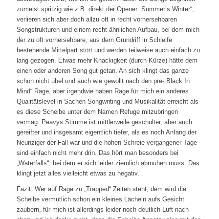
zumeist spritzig wie z.B. direkt der Opener „Summer’s Winter“,
verlieren sich aber doch allzu oft in recht vorhersehbaren
Songstrukturen und einem recht ähnlichen Aufbau, bei dem mich
der zu oft vorhersehbare, aus dem Grundriff in Schleife
bestehende Mittelpart stört und werden teilweise auch einfach zu
lang gezogen. Etwas mehr Knackigkeit (durch Kürze) hätte dem
einen oder anderen Song gut getan. An sich klingt das ganze
schon nicht übel und auch wie gewollt nach den pre-„Black In
Mind“ Rage, aber irgendwie haben Rage für mich ein anderes
Qualitätslevel in Sachen Songwriting und Musikalität erreicht als
es diese Scheibe unter dem Namen Refuge mitzubringen
vermag. Peavys Stimme ist mittlerweile geschulter, aber auch
gereifter und insgesamt eigentlich tiefer, als es noch Anfang der
Neunziger der Fall war und die hohen Schreie vergangener Tage
sind einfach nicht mehr drin. Das hört man besonders bei
„Waterfalls“, bei dem er sich leider ziemlich abmühen muss. Das
klingt jetzt alles vielleicht etwas zu negativ.
Fazit: Wer auf Rage zu „Trapped“ Zeiten steht, dem wird die
Scheibe vermutlich schon ein kleines Lächeln aufs Gesicht
zaubern, für mich ist allerdings leider noch deutlich Luft nach