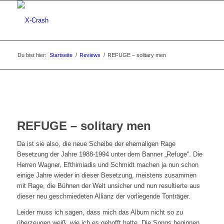
Du bist hier:
Startseite
/
Reviews
/
REFUGE – solitary men
REFUGE – solitary men
Da ist sie also, die neue Scheibe der ehemaligen Rage
Besetzung der Jahre 1988-1994 unter dem Banner „Refuge“. Die
Herren Wagner, Efthimiadis und Schmidt machen ja nun schon
einige Jahre wieder in dieser Besetzung, meistens zusammen
mit Rage, die Bühnen der Welt unsicher und nun resultierte aus
dieser neu geschmiedeten Allianz der vorliegende Tonträger.
Leider muss ich sagen, dass mich das Album nicht so zu
überzeugen weiß, wie ich es gehofft hatte. Die Songs beginnen