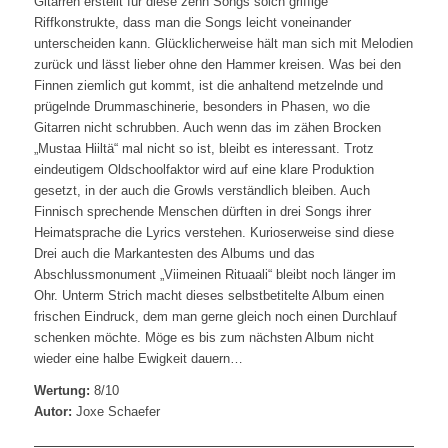
Gitarren erstellt für diese zehn Songs solch griffige
Riffkonstrukte, dass man die Songs leicht voneinander
unterscheiden kann. Glücklicherweise hält man sich mit Melodien
zurück und lässt lieber ohne den Hammer kreisen. Was bei den
Finnen ziemlich gut kommt, ist die anhaltend metzelnde und
prügelnde Drummaschinerie, besonders in Phasen, wo die
Gitarren nicht schrubben. Auch wenn das im zähen Brocken
„Mustaa Hiiltä“ mal nicht so ist, bleibt es interessant. Trotz
eindeutigem Oldschoolfaktor wird auf eine klare Produktion
gesetzt, in der auch die Growls verständlich bleiben. Auch
Finnisch sprechende Menschen dürften in drei Songs ihrer
Heimatsprache die Lyrics verstehen. Kurioserweise sind diese
Drei auch die Markantesten des Albums und das
Abschlussmonument „Viimeinen Rituaali“ bleibt noch länger im
Ohr. Unterm Strich macht dieses selbstbetitelte Album einen
frischen Eindruck, dem man gerne gleich noch einen Durchlauf
schenken möchte. Möge es bis zum nächsten Album nicht
wieder eine halbe Ewigkeit dauern…
Wertung:
8/10
Autor:
Joxe Schaefer