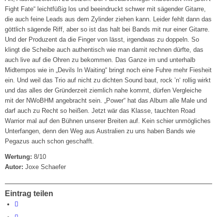
Fight Fate“ leichtfüßig los und beeindruckt schwer mit sägender Gitarre,
die auch feine Leads aus dem Zylinder ziehen kann. Leider fehlt dann das
göttlich sägende Riff, aber so ist das halt bei Bands mit nur einer Gitarre.
Und der Produzent da die Finger von lässt, irgendwas zu doppeln. So
klingt die Scheibe auch authentisch wie man damit rechnen dürfte, das
auch live auf die Ohren zu bekommen. Das Ganze im und unterhalb
Midtempos wie in „Devils In Waiting“ bringt noch eine Fuhre mehr Fiesheit
ein. Und weil das Trio auf nicht zu dichten Sound baut, rock ’n‘ rollig wirkt
und das alles der Gründerzeit ziemlich nahe kommt, dürfen Vergleiche
mit der NWoBHM angebracht sein. „Power“ hat das Album alle Male und
darf auch zu Recht so heißen. Jetzt wär das Klasse, tauchten Road
Warrior mal auf den Bühnen unserer Breiten auf. Kein schier unmögliches
Unterfangen, denn den Weg aus Australien zu uns haben Bands wie
Pegazus auch schon geschafft.
Wertung:
8/10
Autor:
Joxe Schaefer
Eintrag teilen