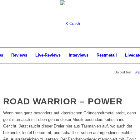
ws
Reviews
Live-Reviews
Interviews
Restmetall
Livedat
Du bist hier:
Sta
ROAD WARRIOR – POWER
Wenn man ganz besonders auf klassischen Gründerzeitmetal steht, dann
geht man auch mit eben genau dieser Musik besonders kritisch ins
Gericht. Jetzt taucht dieser Dreier hier aus Tasmanien auf, wo auch der
bekannte Teufel herkommt, und schafft es schon auf irgendeine leichte
Art, Ausrufezeichen zu setzen. Der Fahrbahnkrieger marschiert mit „Don’t