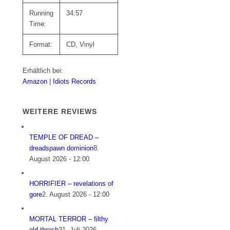
Running
34:57
Time:
Format:
CD, Vinyl
Erhältlich bei:
Amazon
|
Idiots Records
WEITERE REVIEWS
TEMPLE OF DREAD –
dreadspawn dominion
8.
August 2026 - 12:00
HORRIFIER – revelations of
gore
2. August 2026 - 12:00
MORTAL TERROR – filthy
old thrash
31. Juli 2026 -