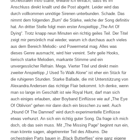
orchestralen Intro starte, erwarte ich einfach, dass es im
Anschluss direkt knallt und die Post abgeht. Leider wird das
durch vollkommen unnötige Sirenen unterbunden. Schade. Das
nimmt dem folgenden „Burn“ die Stärke, welche der Song definitiv
hat. An dritter Stelle folgt mein erster Anspieltipp „The Art Of
Dying“. Trotz knapp neun Minuten ein richtig geiles Teil. Der Titel
zeigt mir persönlich mal wieder, warum ich durchaus auch vieles
aus dem Bereich Melodic- und Powermetal mag. Alles was
dieses Genre ausmacht, wird hier vereint. Sehr geile Hooks,
tierisch starke Melodien, markante Stimme und ein
unvergesslicher Refrain. Mega. Vierter Titel und direkt mein
zweiter Anspieltipp „I Used To Walk Alone“ ist eher ein Stück für
die ruhigeren Stunden. Starke Ballade, die mit Unterstützung von
Alexandra Andersen das richtige Flair bekommt. Ich denke, wenn
man so lange im Geschäft ist wie Royal Hunt, darf man sich
auch einiges erlauben, aber Boyband Einflüsse wie auf „The Eye
Of Oblivion“ gehen mir dann doch ein bisschen zu weit. Auch
„Hound Of The Damned“ wird durch experimentelle Einflüsse
etwas verhunzt. An sich ein richtig guter Song. Da frage ich mich
doch, ob das sein muss. Mit „The Missing Page“ beginnt nun ein,
man könnte sagen, abgetrennter Teil des Albums. Die
orchestralen Parts bauen in „Black Butterflies“ eine ganz eigene