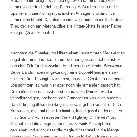
Metal schaut, biegen Klassesongs wie „Liar“ und „Ladykiller“
immer wieder in die richtige Richtung. Außerdem punkten die
Spanier mit ziemlich sympathischen Ansagen und sind live
immer eine Macht. Das dachte sich wohl auch unser Redakteur
Tino, der sich am Merchandise alle Hitten-Shirts in jeder Farbe
zulegte. (Joxe Schaefer).
Nachdem die Spanier von Hitten einen verdammten Mega-Abriss
abgeliefert und das Bambi zum Kochen gebracht haben, ist es
nun also Zeit für den zweiten Headliner des Abends,
Screamer
.
Beide Bands haben angekündigt, eine Doppel-Headlinershow
spielen. Die Uhr zeigt inzwischen, dass die Geisterstunde bereits
überschritten ist, was hier aber noch nie jemanden gestört hat.
Drumhüne Henrik musste erst einmal sein Drumkit wieder
vervollständigen, nachdem das Grundgerüst von allen anderen
Bands beprügelt wurde (Na guck- sowas geht also auch…). Die
Schweden, diesmal ohne Radiointro, legen gewohnt dynamisch
mit „Ride On“ vom neuesten Werk „Highway Of Heroes“ los.
Optisch sind die Jungs ihrem schwarz-weiß Konzept treu
geblieben und auch, dass die Magie blitzschnell in die Menge
überspringt. Noch bevor es mit „Demon Rider“ in Runde zwei