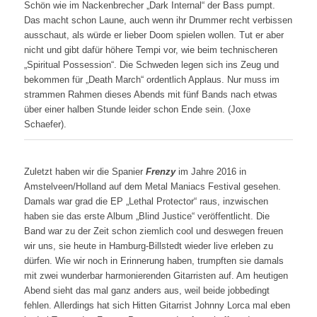
Schön wie im Nackenbrecher „Dark Internal“ der Bass pumpt.
Das macht schon Laune, auch wenn ihr Drummer recht verbissen
ausschaut, als würde er lieber Doom spielen wollen. Tut er aber
nicht und gibt dafür höhere Tempi vor, wie beim technischeren
„Spiritual Possession“. Die Schweden legen sich ins Zeug und
bekommen für „Death March“ ordentlich Applaus. Nur muss im
strammen Rahmen dieses Abends mit fünf Bands nach etwas
über einer halben Stunde leider schon Ende sein. (Joxe
Schaefer).
Zuletzt haben wir die Spanier
Frenzy
im Jahre 2016 in
Amstelveen/Holland auf dem Metal Maniacs Festival gesehen.
Damals war grad die EP „Lethal Protector“ raus, inzwischen
haben sie das erste Album „Blind Justice“ veröffentlicht. Die
Band war zu der Zeit schon ziemlich cool und deswegen freuen
wir uns, sie heute in Hamburg-Billstedt wieder live erleben zu
dürfen. Wie wir noch in Erinnerung haben, trumpften sie damals
mit zwei wunderbar harmonierenden Gitarristen auf. Am heutigen
Abend sieht das mal ganz anders aus, weil beide jobbedingt
fehlen. Allerdings hat sich Hitten Gitarrist Johnny Lorca mal eben