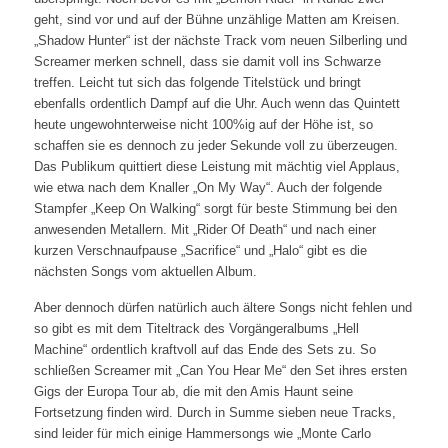
geht, sind vor und auf der Bühne unzählige Matten am Kreisen.
„Shadow Hunter“ ist der nächste Track vom neuen Silberling und
Screamer merken schnell, dass sie damit voll ins Schwarze
treffen. Leicht tut sich das folgende Titelstück und bringt
ebenfalls ordentlich Dampf auf die Uhr. Auch wenn das Quintett
heute ungewohnterweise nicht 100%ig auf der Höhe ist, so
schaffen sie es dennoch zu jeder Sekunde voll zu überzeugen.
Das Publikum quittiert diese Leistung mit mächtig viel Applaus,
wie etwa nach dem Knaller „On My Way“. Auch der folgende
Stampfer „Keep On Walking“ sorgt für beste Stimmung bei den
anwesenden Metallern. Mit „Rider Of Death“ und nach einer
kurzen Verschnaufpause „Sacrifice“ und „Halo“ gibt es die
nächsten Songs vom aktuellen Album.
Aber dennoch dürfen natürlich auch ältere Songs nicht fehlen und
so gibt es mit dem Titeltrack des Vorgängeralbums „Hell
Machine“ ordentlich kraftvoll auf das Ende des Sets zu. So
schließen Screamer mit „Can You Hear Me“ den Set ihres ersten
Gigs der Europa Tour ab, die mit den Amis Haunt seine
Fortsetzung finden wird. Durch in Summe sieben neue Tracks,
sind leider für mich einige Hammersongs wie „Monte Carlo