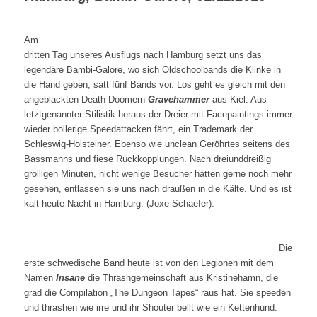
Am
dritten Tag unseres Ausflugs nach Hamburg setzt uns das
legendäre Bambi-Galore, wo sich Oldschoolbands die Klinke in
die Hand geben, satt fünf Bands vor. Los geht es gleich mit den
angeblackten Death Doomern
Gravehammer
aus Kiel. Aus
letztgenannter Stilistik heraus der Dreier mit Facepaintings immer
wieder bollerige Speedattacken fährt, ein Trademark der
Schleswig-Holsteiner. Ebenso wie unclean Geröhrtes seitens des
Bassmanns und fiese Rückkopplungen. Nach dreiunddreißig
grolligen Minuten, nicht wenige Besucher hätten gerne noch mehr
gesehen, entlassen sie uns nach draußen in die Kälte. Und es ist
kalt heute Nacht in Hamburg. (Joxe Schaefer).
Die
erste schwedische Band heute ist von den Legionen mit dem
Namen
Insane
die Thrashgemeinschaft aus Kristinehamn, die
grad die Compilation „The Dungeon Tapes“ raus hat. Sie speeden
und thrashen wie irre und ihr Shouter bellt wie ein Kettenhund.