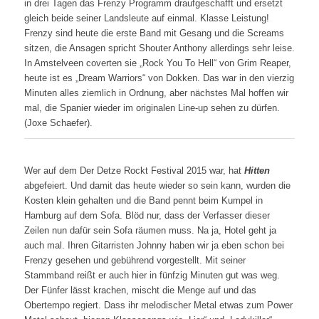
in drei Tagen das Frenzy Programm draufgeschafft und ersetzt
gleich beide seiner Landsleute auf einmal. Klasse Leistung!
Frenzy sind heute die erste Band mit Gesang und die Screams
sitzen, die Ansagen spricht Shouter Anthony allerdings sehr leise.
In Amstelveen coverten sie „Rock You To Hell“ von Grim Reaper,
heute ist es „Dream Warriors“ von Dokken. Das war in den vierzig
Minuten alles ziemlich in Ordnung, aber nächstes Mal hoffen wir
mal, die Spanier wieder im originalen Line-up sehen zu dürfen.
(Joxe Schaefer).
Wer auf dem Der Detze Rockt Festival 2015 war, hat
Hitten
abgefeiert. Und damit das heute wieder so sein kann, wurden die
Kosten klein gehalten und die Band pennt beim Kumpel in
Hamburg auf dem Sofa. Blöd nur, dass der Verfasser dieser
Zeilen nun dafür sein Sofa räumen muss. Na ja, Hotel geht ja
auch mal. Ihren Gitarristen Johnny haben wir ja eben schon bei
Frenzy gesehen und gebührend vorgestellt. Mit seiner
Stammband reißt er auch hier in fünfzig Minuten gut was weg.
Der Fünfer lässt krachen, mischt die Menge auf und das
Obertempo regiert. Dass ihr melodischer Metal etwas zum Power