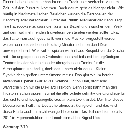
Finnen haben ja allein schon im ersten Track über sechzehn Minuten
Zeit, auf den Punkt zu kommen. Doch darum geht es hier gar nicht. Wie
häufig in blackmetallischen Bereichen werden die Personalien der
Bandmitglieder verschleiert. Unter der Rubrik ‚Mitglieder der Band‘ sagt
ihre Facebookseite, dass die Kunst als Beziehung zwischen dem Werk
und dem wahrnehmenden Individuum verstanden werden sollte. Okay,
das hätte man auch geschafft, wenn die Musiker vorgestellt worden
wären, denn die siebenundsechzig Minuten nehmen den Hörer
unweigerlich mit. Was soll’s, spielen wir halt aus Respekt vor der Sache
mit. Die angesprochenen Orchestertöne sind teils mit hintergründigen
Tenören in allen vier ineinander übergehenden Tracks für die
Atmosphären zuständig, doch damit noch nicht genug. Kleine
Synthieideen greifen unterstützend mit zu. Das gibt wie im bereits
erwähnten Opener zwar etwas Science Fiction Flair, stört aber
wahrscheinlich nur die Die-Hard Fraktion. Denn sonst kann man den
Frostbiss schon spüren, zumal die alte Schule definitiv die Grundlage für
das dichte und hochgepegelte Gesamtkunstwerk bildet. Der Titel dieses
Debütalbums heißt ins Deutsche übersetzt Königreich, und das wird
diese Platte auch für nicht wenige Hörer sein. Das Teil erschien bereits
2017 in Eigenproduktion, jetzt noch einmal bei Signal Rex.
Wertung:
7/10