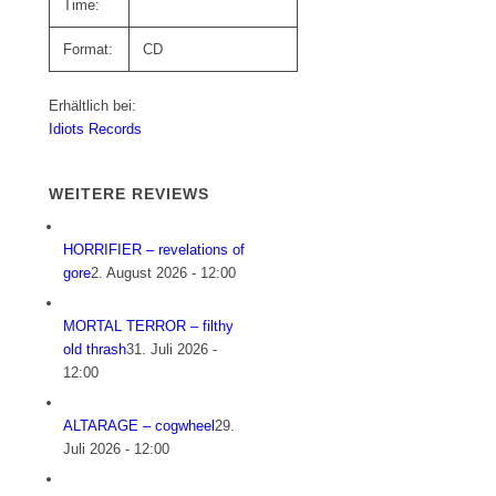
Time:
Format:
CD
Erhältlich bei:
Idiots Records
WEITERE REVIEWS
HORRIFIER – revelations of
gore
2. August 2026 - 12:00
MORTAL TERROR – filthy
old thrash
31. Juli 2026 -
12:00
ALTARAGE – cogwheel
29.
Juli 2026 - 12:00