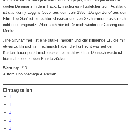
Auch hier ist ’ne Menge Abwechslung zugegen, mich fangen etwa die
coolen Bangparts in dem Track. Ein schönes i-Tüpfelchen zum Ausklang
ist das Kenny Loggins Cover aus dem Jahr 1986. „Danger Zone“ aus dem
Film „Top Gun“ ist ein echter Klassiker und von Skyhammer musikalisch
echt cool umgesetzt. Aber auch hier ist für mich wieder der Gesang das
Manko.
„The Skyhammer“ ist eine starke, modern und klar klingende EP, die mir
etwas zu klinisch ist. Technisch haben die Fünf echt was auf dem
Kasten, leider packt mich dieses Teil nicht wirklich. Dennoch würde ich
hier mal solide sieben Punkte zücken.
Wertung:
-/10
Autor:
Tino Sternagel-Petersen
Eintrag teilen