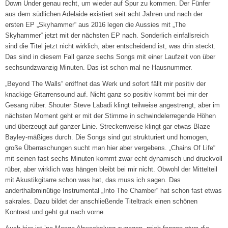
Down Under genau recht, um wieder auf Spur zu kommen. Der Fünfer
aus dem südlichen Adelaide existiert seit acht Jahren und nach der
ersten EP „Skyhammer“ aus 2016 legen die Aussies mit „The
Skyhammer“ jetzt mit der nächsten EP nach. Sonderlich einfallsreich
sind die Titel jetzt nicht wirklich, aber entscheidend ist, was drin steckt.
Das sind in diesem Fall ganze sechs Songs mit einer Laufzeit von über
sechsundzwanzig Minuten. Das ist schon mal ne Hausnummer.
„Beyond The Walls“ eröffnet das Werk und sofort fällt mir positiv der
knackige Gitarrensound auf. Nicht ganz so positiv kommt bei mir der
Gesang rüber. Shouter Steve Labadi klingt teilweise angestrengt, aber im
nächsten Moment geht er mit der Stimme in schwindelerregende Höhen
und überzeugt auf ganzer Linie. Streckenweise klingt gar etwas Blaze
Bayley-mäßiges durch. Die Songs sind gut strukturiert und homogen,
große Überraschungen sucht man hier aber vergebens. „Chains Of Life“
mit seinen fast sechs Minuten kommt zwar echt dynamisch und druckvoll
rüber, aber wirklich was hängen bleibt bei mir nicht. Obwohl der Mittelteil
mit Akustikgitarre schon was hat, das muss ich sagen. Das
anderthalbminütige Instrumental „Into The Chamber“ hat schon fast etwas
sakrales. Dazu bildet der anschließende Titeltrack einen schönen
Kontrast und geht gut nach vorne.