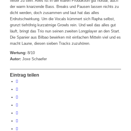
fieser zu sein. Alles ist in der klaren Produktion gut hörbar, auch
der warm knarzende Bass. Breaks und Pausen lassen nichts zu
dicht werden, doch zusammen und laut hat das alles
Erdrutschwirkung. Um die Vocals kümmert sich Rapha selbst,
grunzt tiefröhrig kurzatmige Growls rein. Und weil das alles gut
läuft, bringt das Trio nun seinen zweiten Longplayer an den Start.
Die Spanier aus Bilbao bewirken mit einfachen Mitteln viel und es
macht Laune, diesen sieben Tracks zuzuhören.
Wertung:
8/10
Autor:
Joxe Schaefer
Eintrag teilen