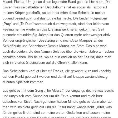
Miami, Florida. Um genau diese legendäre Band geht es hier auch. Das
Cover ihres selbstbetitelten Debütalbums hat es sogar als Tattoo auf
meinen Körper geschafft, so sehr hat mich diese Scheibe in meiner
Jugend beeindruckt und das tut sie bis heute. Die beiden Folgealben
„Pray“ und „To Dust“ waren auch durchweg stark, sind aber leider vom
Feeling her nie wieder an das Erstlingswerk heran gekommen. Seit
nunmehr einunddreißig Jahren ist das Quartett mehr oder weniger aktiv.
Von der ursprünglichen Besetzung sind noch Alex Marquez an der
Schießbude und Saitenhexer Dennis Munoz am Start. Das sind wohl
auch die beiden, die den Namen Solstice über die vielen Jahre am Leben
gehalten haben. Bis heute, wo es nun endlich an der Zeit ist, dass man
sich ihr viertes Studioalbum auf die Ohren knallen kann.
Das Scheibchen verfügt über elf Tracks, die gewohnt kurz und knackig
auf den Punkt gebracht werden und damit auf knappe zweiundvierzig
Minuten Spielzeit kommen.
Los geht es mit dem Song „The Altruist“, der eingangs doch etwas seicht
und untypisch vom Sound her um die Ecke kommt und mich kurz
aufschrecken lässt. Nach gut einer halben Minute geht es dann aber ab,
man wird ins Sofa gedrückt und die Frisur hängt waagerecht. ‚Alter, was
für ein geiles Brett‘, sind so meine ersten Gedanken und lassen meine