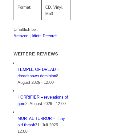
Format:
CD, Vinyl,
Mp3
Erhältlich bei:
Amazon
|
Idiots Records
WEITERE REVIEWS
TEMPLE OF DREAD –
dreadspawn dominion
8.
August 2026 - 12:00
HORRIFIER – revelations of
gore
2. August 2026 - 12:00
MORTAL TERROR – filthy
old thrash
31. Juli 2026 -
12:00