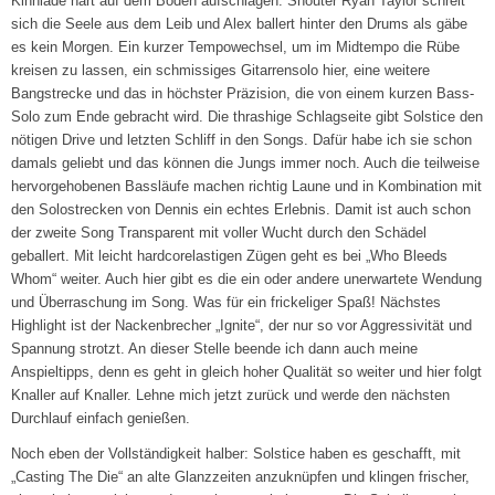
Kinnlade hart auf dem Boden aufschlagen. Shouter Ryan Taylor schreit
sich die Seele aus dem Leib und Alex ballert hinter den Drums als gäbe
es kein Morgen. Ein kurzer Tempowechsel, um im Midtempo die Rübe
kreisen zu lassen, ein schmissiges Gitarrensolo hier, eine weitere
Bangstrecke und das in höchster Präzision, die von einem kurzen Bass-
Solo zum Ende gebracht wird. Die thrashige Schlagseite gibt Solstice den
nötigen Drive und letzten Schliff in den Songs. Dafür habe ich sie schon
damals geliebt und das können die Jungs immer noch. Auch die teilweise
hervorgehobenen Bassläufe machen richtig Laune und in Kombination mit
den Solostrecken von Dennis ein echtes Erlebnis. Damit ist auch schon
der zweite Song Transparent mit voller Wucht durch den Schädel
geballert. Mit leicht hardcorelastigen Zügen geht es bei „Who Bleeds
Whom“ weiter. Auch hier gibt es die ein oder andere unerwartete Wendung
und Überraschung im Song. Was für ein frickeliger Spaß! Nächstes
Highlight ist der Nackenbrecher „Ignite“, der nur so vor Aggressivität und
Spannung strotzt. An dieser Stelle beende ich dann auch meine
Anspieltipps, denn es geht in gleich hoher Qualität so weiter und hier folgt
Knaller auf Knaller. Lehne mich jetzt zurück und werde den nächsten
Durchlauf einfach genießen.
Noch eben der Vollständigkeit halber: Solstice haben es geschafft, mit
„Casting The Die“ an alte Glanzzeiten anzuknüpfen und klingen frischer,