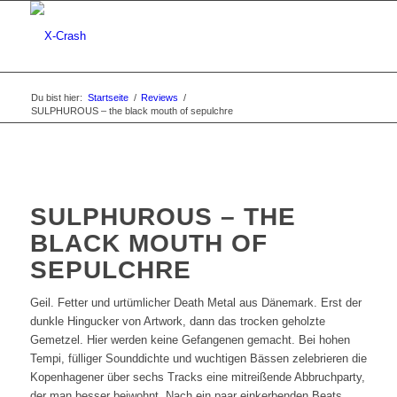
Du bist hier:
Startseite
/
Reviews
/
SULPHUROUS – the black mouth of sepulchre
SULPHUROUS – THE
BLACK MOUTH OF
SEPULCHRE
Geil. Fetter und urtümlicher Death Metal aus Dänemark. Erst der
dunkle Hingucker von Artwork, dann das trocken geholzte
Gemetzel. Hier werden keine Gefangenen gemacht. Bei hohen
Tempi, fülliger Sounddichte und wuchtigen Bässen zelebrieren die
Kopenhagener über sechs Tracks eine mitreißende Abbruchparty,
der man besser beiwohnt. Nach ein paar einkerbenden Beats