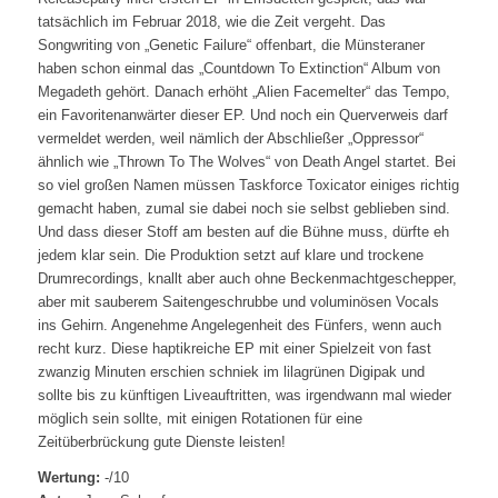
tatsächlich im Februar 2018, wie die Zeit vergeht. Das
Songwriting von „Genetic Failure“ offenbart, die Münsteraner
haben schon einmal das „Countdown To Extinction“ Album von
Megadeth gehört. Danach erhöht „Alien Facemelter“ das Tempo,
ein Favoritenanwärter dieser EP. Und noch ein Querverweis darf
vermeldet werden, weil nämlich der Abschließer „Oppressor“
ähnlich wie „Thrown To The Wolves“ von Death Angel startet. Bei
so viel großen Namen müssen Taskforce Toxicator einiges richtig
gemacht haben, zumal sie dabei noch sie selbst geblieben sind.
Und dass dieser Stoff am besten auf die Bühne muss, dürfte eh
jedem klar sein. Die Produktion setzt auf klare und trockene
Drumrecordings, knallt aber auch ohne Beckenmachtgeschepper,
aber mit sauberem Saitengeschrubbe und voluminösen Vocals
ins Gehirn. Angenehme Angelegenheit des Fünfers, wenn auch
recht kurz. Diese haptikreiche EP mit einer Spielzeit von fast
zwanzig Minuten erschien schniek im lilagrünen Digipak und
sollte bis zu künftigen Liveauftritten, was irgendwann mal wieder
möglich sein sollte, mit einigen Rotationen für eine
Zeitüberbrückung gute Dienste leisten!
Wertung:
-/10