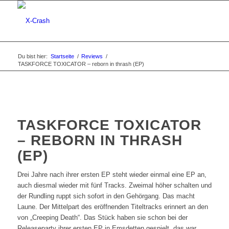
Du bist hier:
Startseite
/
Reviews
/
TASKFORCE TOXICATOR – reborn in thrash (EP)
TASKFORCE TOXICATOR
– REBORN IN THRASH
(EP)
Drei Jahre nach ihrer ersten EP steht wieder einmal eine EP an,
auch diesmal wieder mit fünf Tracks. Zweimal höher schalten und
der Rundling ruppt sich sofort in den Gehörgang. Das macht
Laune. Der Mittelpart des eröffnenden Titeltracks erinnert an den
von „Creeping Death“. Das Stück haben sie schon bei der
Releaseparty ihrer ersten EP in Emsdetten gespielt, das war