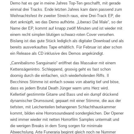
Demo hat es gar in meine Jahres Top-Ten geschafft, mit gerade
einmal drei Tracks. Ende letzten Jahres kam dann passend zum
Weihnachtsfest ihr zweiter Streich raus, eine Drei-Track EP, die
dort anknüpft, wo das Demo aufhörte. „Liberaci Dal Male“, so der
Name der EP, kommt auf knapp zwölf Minuten und ist wieder mit
einem recht simplen blutigen schwarz-roten Cover versehen.
Bislang ist das gute Stück lediglich als digitaler Download und als
bereits ausverkauftes Tape erhältlich. Für Februar ist aber schon
ein Release als CD inklusive des Demos angekündigt.
„Cannibalismo Sanguinario“ eröffnet das Massaker mit einem
Kettensägenintro. Schleppend, groovig geht es fast schon
doomig durch die einfachen, sich wiederholenden Riffs. Il
Becchinos Stimme ist einfach sowas von abartig tief und böse,
dass es jedem Brutal Death Jünger warm ums Herz wird.
Kellertief gestimmte Gitarre und Bass und ein dumpf drückend
dynamischer Drumsound, gepaart mit einer Stimme, die aus der
tiefsten, mit Leichenteilen behangenen Schlachthauskammer
kommt, bilden eine Horrorsoundwand sondergleichen. Der Opener
wird immer wieder mit netten Horrorfilm Samples untermalt und
die wenigen Breaks in dem Song sorgen für minimale
Abwechslung. Arte Funeraria beginnt gleich noch ne Nummer