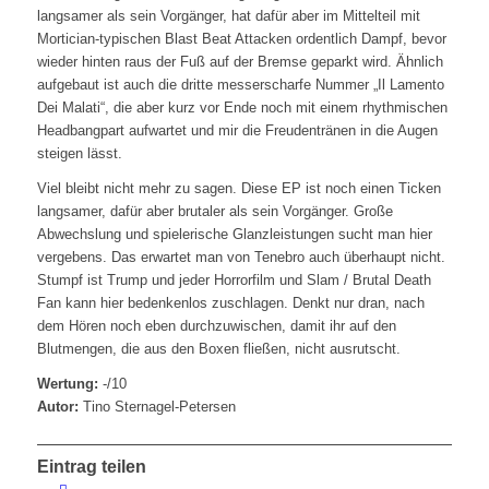
langsamer als sein Vorgänger, hat dafür aber im Mittelteil mit
Mortician-typischen Blast Beat Attacken ordentlich Dampf, bevor
wieder hinten raus der Fuß auf der Bremse geparkt wird. Ähnlich
aufgebaut ist auch die dritte messerscharfe Nummer „Il Lamento
Dei Malati“, die aber kurz vor Ende noch mit einem rhythmischen
Headbangpart aufwartet und mir die Freudentränen in die Augen
steigen lässt.
Viel bleibt nicht mehr zu sagen. Diese EP ist noch einen Ticken
langsamer, dafür aber brutaler als sein Vorgänger. Große
Abwechslung und spielerische Glanzleistungen sucht man hier
vergebens. Das erwartet man von Tenebro auch überhaupt nicht.
Stumpf ist Trump und jeder Horrorfilm und Slam / Brutal Death
Fan kann hier bedenkenlos zuschlagen. Denkt nur dran, nach
dem Hören noch eben durchzuwischen, damit ihr auf den
Blutmengen, die aus den Boxen fließen, nicht ausrutscht.
Wertung:
-/10
Autor:
Tino Sternagel-Petersen
Eintrag teilen