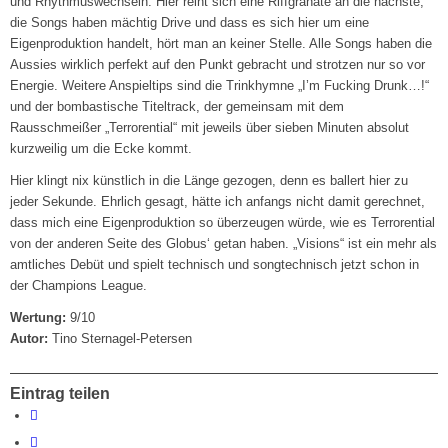
und Rhythmuswechseln. Hier reiht sich eine Riffgranate an die nächste,
die Songs haben mächtig Drive und dass es sich hier um eine
Eigenproduktion handelt, hört man an keiner Stelle. Alle Songs haben die
Aussies wirklich perfekt auf den Punkt gebracht und strotzen nur so vor
Energie. Weitere Anspieltips sind die Trinkhymne „I’m Fucking Drunk…!“
und der bombastische Titeltrack, der gemeinsam mit dem
Rausschmeißer „Terrorential“ mit jeweils über sieben Minuten absolut
kurzweilig um die Ecke kommt.
Hier klingt nix künstlich in die Länge gezogen, denn es ballert hier zu
jeder Sekunde. Ehrlich gesagt, hätte ich anfangs nicht damit gerechnet,
dass mich eine Eigenproduktion so überzeugen würde, wie es Terrorential
von der anderen Seite des Globus‘ getan haben. „Visions“ ist ein mehr als
amtliches Debüt und spielt technisch und songtechnisch jetzt schon in
der Champions League.
Wertung:
9/10
Autor:
Tino Sternagel-Petersen
Eintrag teilen