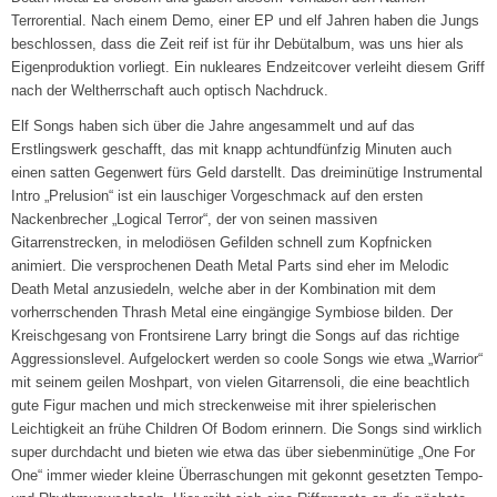
Terrorential. Nach einem Demo, einer EP und elf Jahren haben die Jungs
beschlossen, dass die Zeit reif ist für ihr Debütalbum, was uns hier als
Eigenproduktion vorliegt. Ein nukleares Endzeitcover verleiht diesem Griff
nach der Weltherrschaft auch optisch Nachdruck.
Elf Songs haben sich über die Jahre angesammelt und auf das
Erstlingswerk geschafft, das mit knapp achtundfünfzig Minuten auch
einen satten Gegenwert fürs Geld darstellt. Das dreiminütige Instrumental
Intro „Prelusion“ ist ein lauschiger Vorgeschmack auf den ersten
Nackenbrecher „Logical Terror“, der von seinen massiven
Gitarrenstrecken, in melodiösen Gefilden schnell zum Kopfnicken
animiert. Die versprochenen Death Metal Parts sind eher im Melodic
Death Metal anzusiedeln, welche aber in der Kombination mit dem
vorherrschenden Thrash Metal eine eingängige Symbiose bilden. Der
Kreischgesang von Frontsirene Larry bringt die Songs auf das richtige
Aggressionslevel. Aufgelockert werden so coole Songs wie etwa „Warrior“
mit seinem geilen Moshpart, von vielen Gitarrensoli, die eine beachtlich
gute Figur machen und mich streckenweise mit ihrer spielerischen
Leichtigkeit an frühe Children Of Bodom erinnern. Die Songs sind wirklich
super durchdacht und bieten wie etwa das über siebenminütige „One For
One“ immer wieder kleine Überraschungen mit gekonnt gesetzten Tempo-