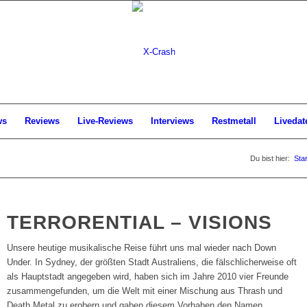
ws
Reviews
Live-Reviews
Interviews
Restmetall
Livedat
Du bist hier:
Star
TERRORENTIAL – VISIONS
Unsere heutige musikalische Reise führt uns mal wieder nach Down
Under. In Sydney, der größten Stadt Australiens, die fälschlicherweise oft
als Hauptstadt angegeben wird, haben sich im Jahre 2010 vier Freunde
zusammengefunden, um die Welt mit einer Mischung aus Thrash und
Death Metal zu erobern und gaben diesem Vorhaben den Namen