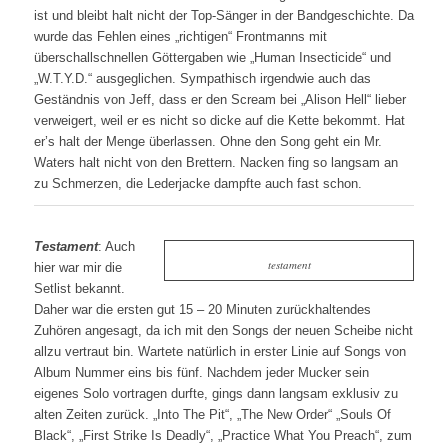
ist und bleibt halt nicht der Top-Sänger in der Bandgeschichte. Da
wurde das Fehlen eines „richtigen“ Frontmanns mit
überschallschnellen Göttergaben wie „Human Insecticide“ und
„W.T.Y.D.“ ausgeglichen. Sympathisch irgendwie auch das
Geständnis von Jeff, dass er den Scream bei „Alison Hell“ lieber
verweigert, weil er es nicht so dicke auf die Kette bekommt. Hat
er’s halt der Menge überlassen. Ohne den Song geht ein Mr.
Waters halt nicht von den Brettern. Nacken fing so langsam an
zu Schmerzen, die Lederjacke dampfte auch fast schon.
Testament
: Auch
testament
hier war mir die
Setlist bekannt.
Daher war die ersten gut 15 – 20 Minuten zurückhaltendes
Zuhören angesagt, da ich mit den Songs der neuen Scheibe nicht
allzu vertraut bin. Wartete natürlich in erster Linie auf Songs von
Album Nummer eins bis fünf. Nachdem jeder Mucker sein
eigenes Solo vortragen durfte, gings dann langsam exklusiv zu
alten Zeiten zurück. „Into The Pit“, „The New Order“ „Souls Of
Black“, „First Strike Is Deadly“, „Practice What You Preach“, zum