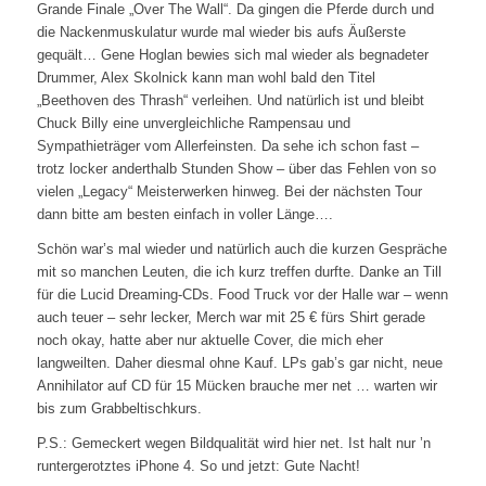
Grande Finale „Over The Wall“. Da gingen die Pferde durch und
die Nackenmuskulatur wurde mal wieder bis aufs Äußerste
gequält… Gene Hoglan bewies sich mal wieder als begnadeter
Drummer, Alex Skolnick kann man wohl bald den Titel
„Beethoven des Thrash“ verleihen. Und natürlich ist und bleibt
Chuck Billy eine unvergleichliche Rampensau und
Sympathieträger vom Allerfeinsten. Da sehe ich schon fast –
trotz locker anderthalb Stunden Show – über das Fehlen von so
vielen „Legacy“ Meisterwerken hinweg. Bei der nächsten Tour
dann bitte am besten einfach in voller Länge….
Schön war’s mal wieder und natürlich auch die kurzen Gespräche
mit so manchen Leuten, die ich kurz treffen durfte. Danke an Till
für die Lucid Dreaming-CDs. Food Truck vor der Halle war – wenn
auch teuer – sehr lecker, Merch war mit 25 € fürs Shirt gerade
noch okay, hatte aber nur aktuelle Cover, die mich eher
langweilten. Daher diesmal ohne Kauf. LPs gab’s gar nicht, neue
Annihilator auf CD für 15 Mücken brauche mer net … warten wir
bis zum Grabbeltischkurs.
P.S.: Gemeckert wegen Bildqualität wird hier net. Ist halt nur ’n
runtergerotztes iPhone 4. So und jetzt: Gute Nacht!