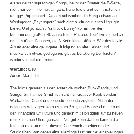
ersten deutschsprachigen Songs, bevor der Opener die B-Seite,
nicht nur vom Titel her, an ganz frühe Idiots und somit natürlich
an Iggy Pop erinnert. Danach schwachen die Songs etwas ab.
Wohingegen „Psychopath“ noch einmal ein deutliches Highlight
bietet. Und ja, auch „Punkrock Bunny“ kommt bei der
kommenden großen „40 Jahre Idiots Records Tour“ live sicherlich
amtlich rüber. Dennoch, die A-Seite klingt stärker. War das letzte
Album eher eine gelungene Huldigung an alte Helden und
musikalisch etwas gediegener, gibt es bei „König Der Idioten“
wieder voll auf die Fresse.
Wertung:
8/10
Autor:
Martin Hil
—–
The Idiots gehören zu den ersten deutschen Punk-Bands, und
Sänger Sir Hannes Smith ist nicht nur kreativer Kopf, sondern
Workaholic, Chaot und lebende Legende zugleich. Nach den
goldenen Achtzigern kam es zum Split, und Hannes hat sich mit
den Phantoms Of Future und danach mit Honigdieb auf zu neuen
musikalischen Ufern gemacht. Vor gut zehn Jahren kamen die
Idiots zurück, und seit diesem Comeback erschienen drei
Studioalben, von denen eins allerdings fast nur Neueinspielungen