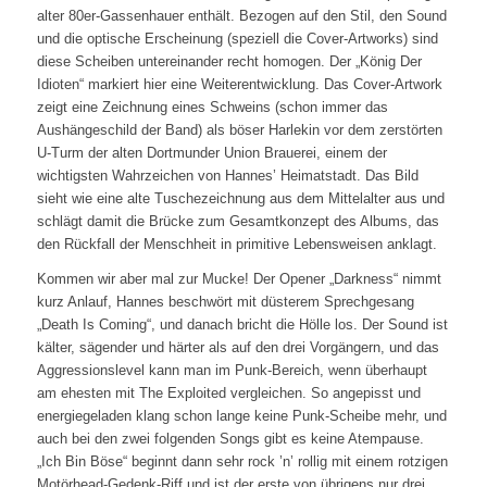
alter 80er-Gassenhauer enthält. Bezogen auf den Stil, den Sound
und die optische Erscheinung (speziell die Cover-Artworks) sind
diese Scheiben untereinander recht homogen. Der „König Der
Idioten“ markiert hier eine Weiterentwicklung. Das Cover-Artwork
zeigt eine Zeichnung eines Schweins (schon immer das
Aushängeschild der Band) als böser Harlekin vor dem zerstörten
U-Turm der alten Dortmunder Union Brauerei, einem der
wichtigsten Wahrzeichen von Hannes’ Heimatstadt. Das Bild
sieht wie eine alte Tuschezeichnung aus dem Mittelalter aus und
schlägt damit die Brücke zum Gesamtkonzept des Albums, das
den Rückfall der Menschheit in primitive Lebensweisen anklagt.
Kommen wir aber mal zur Mucke! Der Opener „Darkness“ nimmt
kurz Anlauf, Hannes beschwört mit düsterem Sprechgesang
„Death Is Coming“, und danach bricht die Hölle los. Der Sound ist
kälter, sägender und härter als auf den drei Vorgängern, und das
Aggressionslevel kann man im Punk-Bereich, wenn überhaupt
am ehesten mit The Exploited vergleichen. So angepisst und
energiegeladen klang schon lange keine Punk-Scheibe mehr, und
auch bei den zwei folgenden Songs gibt es keine Atempause.
„Ich Bin Böse“ beginnt dann sehr rock ’n’ rollig mit einem rotzigen
Motörhead-Gedenk-Riff und ist der erste von übrigens nur drei