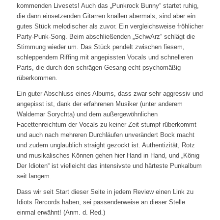
kommenden Livesets! Auch das „Punkrock Bunny“ startet ruhig,
die dann einsetzenden Gitarren knallen abermals, sind aber ein
gutes Stück melodischer als zuvor. Ein vergleichsweise fröhlicher
Party-Punk-Song. Beim abschließenden „SchwArz“ schlägt die
Stimmung wieder um. Das Stück pendelt zwischen fiesem,
schleppendem Riffing mit angepissten Vocals und schnelleren
Parts, die durch den schrägen Gesang echt psychomäßig
rüberkommen.
Ein guter Abschluss eines Albums, dass zwar sehr aggressiv und
angepisst ist, dank der erfahrenen Musiker (unter anderem
Waldemar Sorychta) und dem außergewöhnlichen
Facettenreichtum der Vocals zu keiner Zeit stumpf rüberkommt
und auch nach mehreren Durchläufen unverändert Bock macht
und zudem unglaublich straight gezockt ist. Authentizität, Rotz
und musikalisches Können gehen hier Hand in Hand, und „König
Der Idioten“ ist vielleicht das intensivste und härteste Punkalbum
seit langem.
Dass wir seit Start dieser Seite in jedem Review einen Link zu
Idiots Rercords haben, sei passenderweise an dieser Stelle
einmal erwähnt! (Anm. d. Red.)