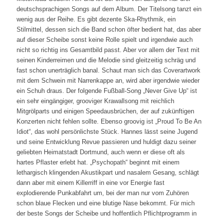
deutschsprachigen Songs auf dem Album. Der Titelsong tanzt ein
wenig aus der Reihe. Es gibt dezente Ska-Rhythmik, ein
Stilmittel, dessen sich die Band schon öfter bedient hat, das aber
auf dieser Scheibe sonst keine Rolle spielt und irgendwie auch
nicht so richtig ins Gesamtbild passt. Aber vor allem der Text mit
seinen Kinderreimen und die Melodie sind gleitzeitig schräg und
fast schon unerträglich banal. Schaut man sich das Coverartwork
mit dem Schwein mit Narrenkappe an, wird aber irgendwie wieder
ein Schuh draus. Der folgende Fußball-Song „Never Give Up“ ist
ein sehr eingängiger, grooviger Krawallsong mit reichlich
Mitgrölparts und einigen Speedausbrüchen, der auf zukünftigen
Konzerten nicht fehlen sollte. Ebenso groovig ist „Proud To Be An
Idiot“, das wohl persönlichste Stück. Hannes lässt seine Jugend
und seine Entwicklung Revue passieren und huldigt dazu seiner
geliebten Heimatstadt Dortmund, auch wenn er diese oft als
hartes Pflaster erlebt hat. „Psychopath“ beginnt mit einem
lethargisch klingenden Akustikpart und nasalem Gesang, schlägt
dann aber mit einem Killerriff in eine vor Energie fast
explodierende Punkabfahrt um, bei der man nur vom Zuhören
schon blaue Flecken und eine blutige Nase bekommt. Für mich
der beste Songs der Scheibe und hoffentlich Pflichtprogramm in