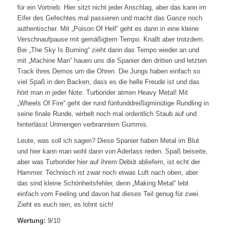
für ein Vortrieb. Hier sitzt nicht jeder Anschlag, aber das kann im
Eifer des Gefechtes mal passieren und macht das Ganze noch
authentischer. Mit „Poison Of Hell“ geht es dann in eine kleine
Verschnaufpause mit gemäßigtem Tempo. Knallt aber trotzdem.
Bei „The Sky Is Burning“ zieht dann das Tempo wieder an und
mit „Machine Man“ hauen uns die Spanier den dritten und letzten
Track ihres Demos um die Ohren. Die Jungs haben einfach so
viel Spaß in den Backen, dass es die helle Freude ist und das
hört man in jeder Note. Turborider atmen Heavy Metal! Mit
„Wheels Of Fire“ geht der rund fünfunddreißigminütige Rundling in
seine finale Runde, wirbelt noch mal ordentlich Staub auf und
hinterlässt Unmengen verbranntem Gummis.
Leute, was soll ich sagen? Diese Spanier haben Metal im Blut
und hier kann man wohl dann von Aderlass reden. Spaß beiseite,
aber was Turborider hier auf ihrem Debüt abliefern, ist echt der
Hammer. Technisch ist zwar noch etwas Luft nach oben, aber
das sind kleine Schönheitsfehler, denn „Making Metal“ lebt
einfach vom Feeling und davon hat dieses Teil genug für zwei.
Zieht es euch rein, es lohnt sich!
Wertung:
9/10