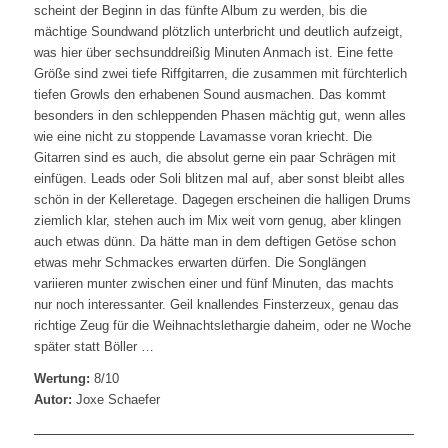
scheint der Beginn in das fünfte Album zu werden, bis die
mächtige Soundwand plötzlich unterbricht und deutlich aufzeigt,
was hier über sechsunddreißig Minuten Anmach ist. Eine fette
Größe sind zwei tiefe Riffgitarren, die zusammen mit fürchterlich
tiefen Growls den erhabenen Sound ausmachen. Das kommt
besonders in den schleppenden Phasen mächtig gut, wenn alles
wie eine nicht zu stoppende Lavamasse voran kriecht. Die
Gitarren sind es auch, die absolut gerne ein paar Schrägen mit
einfügen. Leads oder Soli blitzen mal auf, aber sonst bleibt alles
schön in der Kelleretage. Dagegen erscheinen die halligen Drums
ziemlich klar, stehen auch im Mix weit vorn genug, aber klingen
auch etwas dünn. Da hätte man in dem deftigen Getöse schon
etwas mehr Schmackes erwarten dürfen. Die Songlängen
variieren munter zwischen einer und fünf Minuten, das machts
nur noch interessanter. Geil knallendes Finsterzeux, genau das
richtige Zeug für die Weihnachtslethargie daheim, oder ne Woche
später statt Böller …
Wertung:
8/10
Autor:
Joxe Schaefer