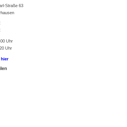
arl-Straße 63
rhausen
€
€
:00 Uhr
:20 Uhr
:
hier
ilen