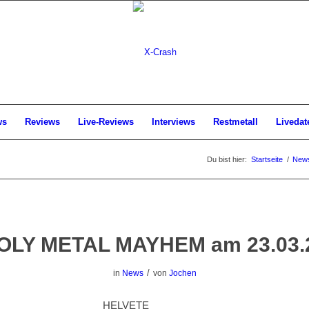
ws
Reviews
Live-Reviews
Interviews
Restmetall
Livedat
Du bist hier:
Startseite
/
New
LY METAL MAYHEM am 23.03.
/
in
News
von
Jochen
HELVETE