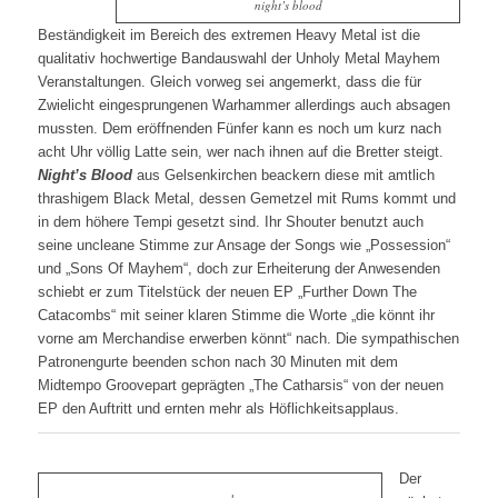
night’s blood
Beständigkeit im Bereich des extremen Heavy Metal ist die
qualitativ hochwertige Bandauswahl der Unholy Metal Mayhem
Veranstaltungen. Gleich vorweg sei angemerkt, dass die für
Zwielicht eingesprungenen Warhammer allerdings auch absagen
mussten. Dem eröffnenden Fünfer kann es noch um kurz nach
acht Uhr völlig Latte sein, wer nach ihnen auf die Bretter steigt.
Night’s Blood
aus Gelsenkirchen beackern diese mit amtlich
thrashigem Black Metal, dessen Gemetzel mit Rums kommt und
in dem höhere Tempi gesetzt sind. Ihr Shouter benutzt auch
seine uncleane Stimme zur Ansage der Songs wie „Possession“
und „Sons Of Mayhem“, doch zur Erheiterung der Anwesenden
schiebt er zum Titelstück der neuen EP „Further Down The
Catacombs“ mit seiner klaren Stimme die Worte „die könnt ihr
vorne am Merchandise erwerben könnt“ nach. Die sympathischen
Patronengurte beenden schon nach 30 Minuten mit dem
Midtempo Groovepart geprägten „The Catharsis“ von der neuen
EP den Auftritt und ernten mehr als Höflichkeitsapplaus.
Der