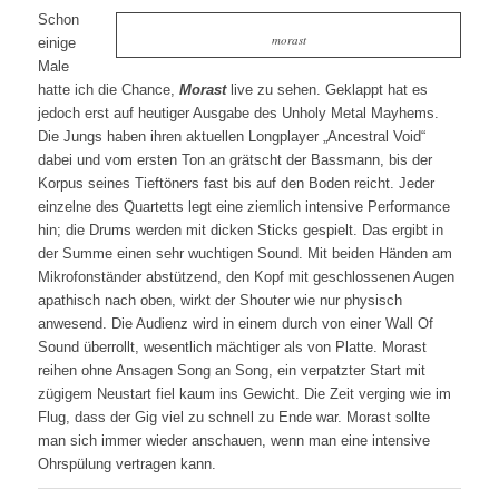
Schon
morast
einige
Male
hatte ich die Chance,
Morast
live zu sehen. Geklappt hat es
jedoch erst auf heutiger Ausgabe des Unholy Metal Mayhems.
Die Jungs haben ihren aktuellen Longplayer „Ancestral Void“
dabei und vom ersten Ton an grätscht der Bassmann, bis der
Korpus seines Tieftöners fast bis auf den Boden reicht. Jeder
einzelne des Quartetts legt eine ziemlich intensive Performance
hin; die Drums werden mit dicken Sticks gespielt. Das ergibt in
der Summe einen sehr wuchtigen Sound. Mit beiden Händen am
Mikrofonständer abstützend, den Kopf mit geschlossenen Augen
apathisch nach oben, wirkt der Shouter wie nur physisch
anwesend. Die Audienz wird in einem durch von einer Wall Of
Sound überrollt, wesentlich mächtiger als von Platte. Morast
reihen ohne Ansagen Song an Song, ein verpatzter Start mit
zügigem Neustart fiel kaum ins Gewicht. Die Zeit verging wie im
Flug, dass der Gig viel zu schnell zu Ende war. Morast sollte
man sich immer wieder anschauen, wenn man eine intensive
Ohrspülung vertragen kann.