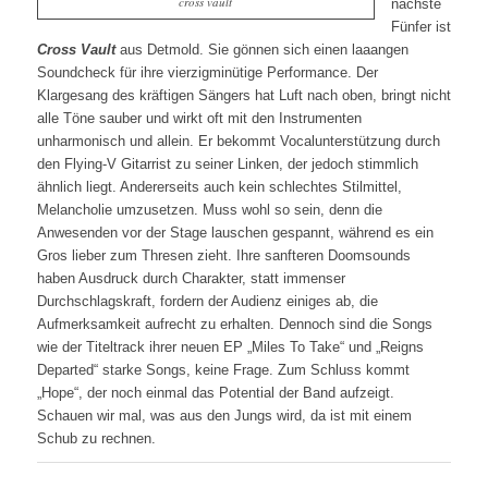
cross vault
nächste
Fünfer ist
Cross Vault
aus Detmold. Sie gönnen sich einen laaangen
Soundcheck für ihre vierzigminütige Performance. Der
Klargesang des kräftigen Sängers hat Luft nach oben, bringt nicht
alle Töne sauber und wirkt oft mit den Instrumenten
unharmonisch und allein. Er bekommt Vocalunterstützung durch
den Flying-V Gitarrist zu seiner Linken, der jedoch stimmlich
ähnlich liegt. Andererseits auch kein schlechtes Stilmittel,
Melancholie umzusetzen. Muss wohl so sein, denn die
Anwesenden vor der Stage lauschen gespannt, während es ein
Gros lieber zum Thresen zieht. Ihre sanfteren Doomsounds
haben Ausdruck durch Charakter, statt immenser
Durchschlagskraft, fordern der Audienz einiges ab, die
Aufmerksamkeit aufrecht zu erhalten. Dennoch sind die Songs
wie der Titeltrack ihrer neuen EP „Miles To Take“ und „Reigns
Departed“ starke Songs, keine Frage. Zum Schluss kommt
„Hope“, der noch einmal das Potential der Band aufzeigt.
Schauen wir mal, was aus den Jungs wird, da ist mit einem
Schub zu rechnen.