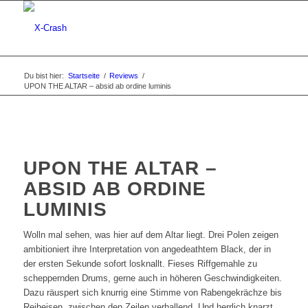
Du bist hier:
Startseite
/
Reviews
/
UPON THE ALTAR – absid ab ordine luminis
UPON THE ALTAR –
ABSID AB ORDINE
LUMINIS
Wolln mal sehen, was hier auf dem Altar liegt. Drei Polen zeigen
ambitioniert ihre Interpretation von angedeathtem Black, der in
der ersten Sekunde sofort losknallt. Fieses Riffgemahle zu
scheppernden Drums, gerne auch in höheren Geschwindigkeiten.
Dazu räuspert sich knurrig eine Stimme von Rabengekrächze bis
Reibeisen, zwischen den Zeilen verhallend. Und herrlich knarzt