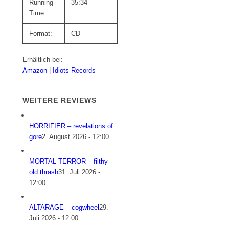
Running
35:34
Time:
Format:
CD
Erhältlich bei:
Amazon
|
Idiots Records
WEITERE REVIEWS
HORRIFIER – revelations of
gore
2. August 2026 - 12:00
MORTAL TERROR – filthy
old thrash
31. Juli 2026 -
12:00
ALTARAGE – cogwheel
29.
Juli 2026 - 12:00