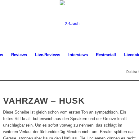
ws
Reviews
Live-Reviews
Interviews
Restmetall
Livedat
Du bist h
VAHRZAW – HUSK
Diese Scheibe ist gleich schon vom ersten Ton an sympathisch. Ein
fettes Riff knallt butterweich aus den Speakern und der Groove knallt
unschlagbar rein. Um es sofort vorweg zu nehmen, das schlägt im
weiteren Verlauf der fünfunddreißig Minuten nicht um. Breaks splitten das
Gerase, stoppen aber kaum den Hörfluss. Die Uncleanen können es recht