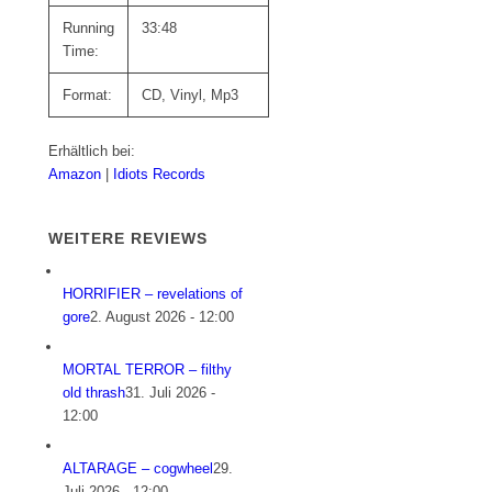
Running
33:48
Time:
Format:
CD, Vinyl, Mp3
Erhältlich bei:
Amazon
|
Idiots Records
WEITERE REVIEWS
HORRIFIER – revelations of
gore
2. August 2026 - 12:00
MORTAL TERROR – filthy
old thrash
31. Juli 2026 -
12:00
ALTARAGE – cogwheel
29.
Juli 2026 - 12:00