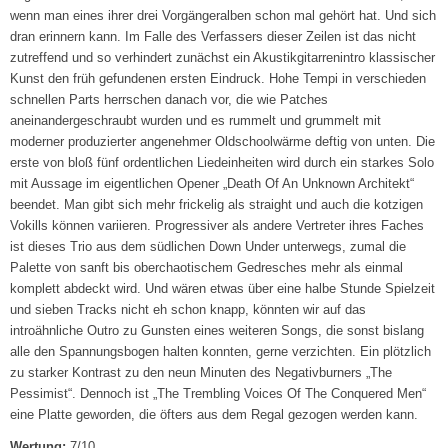
wenn man eines ihrer drei Vorgängeralben schon mal gehört hat. Und sich
dran erinnern kann. Im Falle des Verfassers dieser Zeilen ist das nicht
zutreffend und so verhindert zunächst ein Akustikgitarrenintro klassischer
Kunst den früh gefundenen ersten Eindruck. Hohe Tempi in verschieden
schnellen Parts herrschen danach vor, die wie Patches
aneinandergeschraubt wurden und es rummelt und grummelt mit
moderner produzierter angenehmer Oldschoolwärme deftig von unten. Die
erste von bloß fünf ordentlichen Liedeinheiten wird durch ein starkes Solo
mit Aussage im eigentlichen Opener „Death Of An Unknown Architekt“
beendet. Man gibt sich mehr frickelig als straight und auch die kotzigen
Vokills können variieren. Progressiver als andere Vertreter ihres Faches
ist dieses Trio aus dem südlichen Down Under unterwegs, zumal die
Palette von sanft bis oberchaotischem Gedresches mehr als einmal
komplett abdeckt wird. Und wären etwas über eine halbe Stunde Spielzeit
und sieben Tracks nicht eh schon knapp, könnten wir auf das
introähnliche Outro zu Gunsten eines weiteren Songs, die sonst bislang
alle den Spannungsbogen halten konnten, gerne verzichten. Ein plötzlich
zu starker Kontrast zu den neun Minuten des Negativburners „The
Pessimist“. Dennoch ist „The Trembling Voices Of The Conquered Men“
eine Platte geworden, die öfters aus dem Regal gezogen werden kann.
Wertung:
7/10