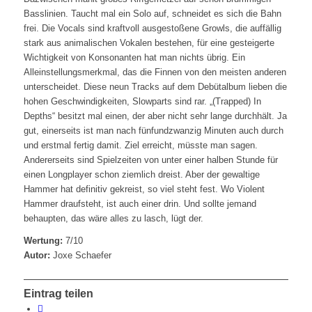
Basslinien. Taucht mal ein Solo auf, schneidet es sich die Bahn
frei. Die Vocals sind kraftvoll ausgestoßene Growls, die auffällig
stark aus animalischen Vokalen bestehen, für eine gesteigerte
Wichtigkeit von Konsonanten hat man nichts übrig. Ein
Alleinstellungsmerkmal, das die Finnen von den meisten anderen
unterscheidet. Diese neun Tracks auf dem Debütalbum lieben die
hohen Geschwindigkeiten, Slowparts sind rar. „(Trapped) In
Depths“ besitzt mal einen, der aber nicht sehr lange durchhält. Ja
gut, einerseits ist man nach fünfundzwanzig Minuten auch durch
und erstmal fertig damit. Ziel erreicht, müsste man sagen.
Andererseits sind Spielzeiten von unter einer halben Stunde für
einen Longplayer schon ziemlich dreist. Aber der gewaltige
Hammer hat definitiv gekreist, so viel steht fest. Wo Violent
Hammer draufsteht, ist auch einer drin. Und sollte jemand
behaupten, das wäre alles zu lasch, lügt der.
Wertung:
7/10
Autor:
Joxe Schaefer
Eintrag teilen