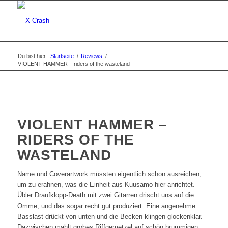
Du bist hier:
Startseite
/
Reviews
/
VIOLENT HAMMER – riders of the wasteland
VIOLENT HAMMER –
RIDERS OF THE
WASTELAND
Name und Coverartwork müssten eigentlich schon ausreichen,
um zu erahnen, was die Einheit aus Kuusamo hier anrichtet.
Übler Draufklopp-Death mit zwei Gitarren drischt uns auf die
Omme, und das sogar recht gut produziert. Eine angenehme
Basslast drückt von unten und die Becken klingen glockenklar.
Dazwischen mahlt grobes Riffgemetzel auf schön brummigen