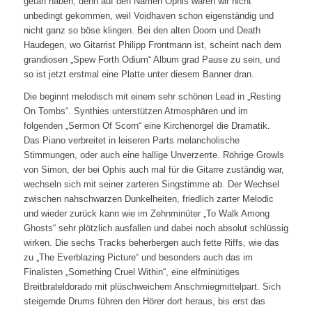
getan haben, denn auf den Namen Ophis wären wir nicht
unbedingt gekommen, weil Voidhaven schon eigenständig und
nicht ganz so böse klingen. Bei den alten Doom und Death
Haudegen, wo Gitarrist Philipp Frontmann ist, scheint nach dem
grandiosen „Spew Forth Odium“ Album grad Pause zu sein, und
so ist jetzt erstmal eine Platte unter diesem Banner dran.
Die beginnt melodisch mit einem sehr schönen Lead in „Resting
On Tombs“. Synthies unterstützen Atmosphären und im
folgenden „Sermon Of Scorn“ eine Kirchenorgel die Dramatik.
Das Piano verbreitet in leiseren Parts melancholische
Stimmungen, oder auch eine hallige Unverzerrte. Röhrige Growls
von Simon, der bei Ophis auch mal für die Gitarre zuständig war,
wechseln sich mit seiner zarteren Singstimme ab. Der Wechsel
zwischen nahschwarzen Dunkelheiten, friedlich zarter Melodic
und wieder zurück kann wie im Zehnminüter „To Walk Among
Ghosts“ sehr plötzlich ausfallen und dabei noch absolut schlüssig
wirken. Die sechs Tracks beherbergen auch fette Riffs, wie das
zu „The Everblazing Picture“ und besonders auch das im
Finalisten „Something Cruel Within“, eine elfminütiges
Breitbrateldorado mit plüschweichem Anschmiegmittelpart. Sich
steigernde Drums führen den Hörer dort heraus, bis erst das