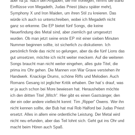
aber na ja. Nach den Angaben, die mir vorliegen, nimmt die Band
Einflüsse von Megadeth, Judas Priest (dazu später mehr),
Symphony X und Iron Maiden, um ihren Stil zu kreieren. Das
würde ich auch so unterschreiben, wobei ich Megadeth nicht
ganz so erkenne. Die EP bietet fünf Songs, die keine
Neuerfindung des Metal sind, aber ziemlich gut umgesetzt
wurden. Ob man jetzt seine erste EP mit einer sieben Minuten
Nummer beginnen sollte, ist sicherlich zu diskutieren. Ich
persönlich finde das nicht so gelungen, aber da die fünf Lions das
gut umsetzen, möchte ich nicht weiter meckern. Auf die weiteren
Songs braucht man nicht weiter eingehen, alles gute Titel, die
prima ins Ohr gehen. Die Mannen von War Grave verstehen ihr
Handwerk. Knackige Drums, schöne Riffs und Melodien. Auch
Romans Gesang ist jeglicher Kritik erhaben. Der hat`s drauf, was
er ja auch schon bei More bewiesen hat. Herausheben möchte
ich den dritten Titel „Witch“. Hier gibt es einen Gastsänger, den
der ein oder andere vielleicht kennt: Tim „Ripper“ Owens. Wer ihn
nicht kennen sollte, der Bub hat mal Rob Halford bei Judas Priest
ersetzt. Alles in allem eine ordentliche Leistung. Der Metal wird
nicht neu erfunden, aber das Teil lohnt sich. Geht gut ins Ohr und
macht beim Hören auch Spaß.