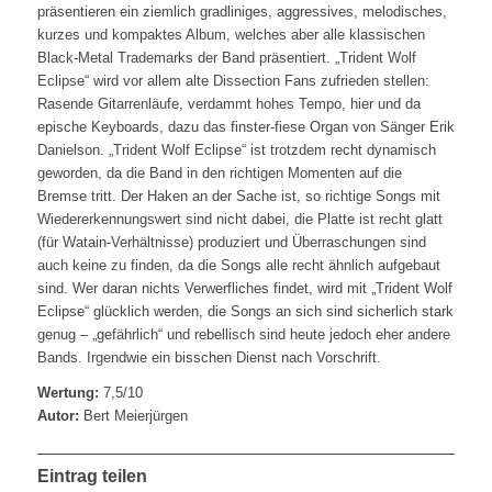
präsentieren ein ziemlich gradliniges, aggressives, melodisches,
kurzes und kompaktes Album, welches aber alle klassischen
Black-Metal Trademarks der Band präsentiert. „Trident Wolf
Eclipse“ wird vor allem alte Dissection Fans zufrieden stellen:
Rasende Gitarrenläufe, verdammt hohes Tempo, hier und da
epische Keyboards, dazu das finster-fiese Organ von Sänger Erik
Danielson. „Trident Wolf Eclipse“ ist trotzdem recht dynamisch
geworden, da die Band in den richtigen Momenten auf die
Bremse tritt. Der Haken an der Sache ist, so richtige Songs mit
Wiedererkennungswert sind nicht dabei, die Platte ist recht glatt
(für Watain-Verhältnisse) produziert und Überraschungen sind
auch keine zu finden, da die Songs alle recht ähnlich aufgebaut
sind. Wer daran nichts Verwerfliches findet, wird mit „Trident Wolf
Eclipse“ glücklich werden, die Songs an sich sind sicherlich stark
genug – „gefährlich“ und rebellisch sind heute jedoch eher andere
Bands. Irgendwie ein bisschen Dienst nach Vorschrift.
Wertung:
7,5/10
Autor:
Bert Meierjürgen
Eintrag teilen