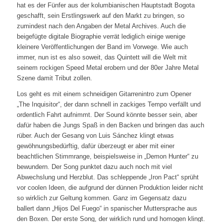
hat es der Fünfer aus der kolumbianischen Hauptstadt Bogota
geschafft, sein Erstlingswerk auf den Markt zu bringen, so
zumindest nach den Angaben der Metal Archives. Auch die
beigefügte digitale Biographie verrät lediglich einige wenige
kleinere Veröffentlichungen der Band im Vorwege. Wie auch
immer, nun ist es also soweit, das Quintett will die Welt mit
seinem rockigen Speed Metal erobern und der 80er Jahre Metal
Szene damit Tribut zollen.
Los geht es mit einem schneidigen Gitarrenintro zum Opener
„The Inquisitor“, der dann schnell in zackiges Tempo verfällt und
ordentlich Fahrt aufnimmt. Der Sound könnte besser sein, aber
dafür haben die Jungs Spaß in den Backen und bringen das auch
rüber. Auch der Gesang von Luis Sánchez klingt etwas
gewöhnungsbedürftig, dafür überzeugt er aber mit einer
beachtlichen Stimmrange, beispielsweise in „Demon Hunter“ zu
bewundern. Der Song punktet dazu auch noch mit viel
Abwechslung und Herzblut. Das schleppende „Iron Pact“ sprüht
vor coolen Ideen, die aufgrund der dünnen Produktion leider nicht
so wirklich zur Geltung kommen. Ganz im Gegensatz dazu
ballert dann „Hijos Del Fuego“ in spanischer Muttersprache aus
den Boxen. Der erste Song, der wirklich rund und homogen klingt.