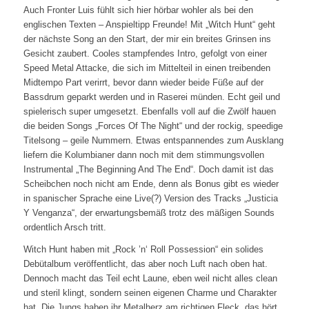
Auch Fronter Luis fühlt sich hier hörbar wohler als bei den
englischen Texten – Anspieltipp Freunde! Mit „Witch Hunt“ geht
der nächste Song an den Start, der mir ein breites Grinsen ins
Gesicht zaubert. Cooles stampfendes Intro, gefolgt von einer
Speed Metal Attacke, die sich im Mittelteil in einen treibenden
Midtempo Part verirrt, bevor dann wieder beide Füße auf der
Bassdrum geparkt werden und in Raserei münden. Echt geil und
spielerisch super umgesetzt. Ebenfalls voll auf die Zwölf hauen
die beiden Songs „Forces Of The Night“ und der rockig, speedige
Titelsong – geile Nummern. Etwas entspannendes zum Ausklang
liefern die Kolumbianer dann noch mit dem stimmungsvollen
Instrumental „The Beginning And The End“. Doch damit ist das
Scheibchen noch nicht am Ende, denn als Bonus gibt es wieder
in spanischer Sprache eine Live(?) Version des Tracks „Justicia
Y Venganza“, der erwartungsbemäß trotz des mäßigen Sounds
ordentlich Arsch tritt.
Witch Hunt haben mit „Rock ’n‘ Roll Possession“ ein solides
Debütalbum veröffentlicht, das aber noch Luft nach oben hat.
Dennoch macht das Teil echt Laune, eben weil nicht alles clean
und steril klingt, sondern seinen eigenen Charme und Charakter
hat. Die Jungs haben ihr Metalherz am richtigen Fleck, das hört