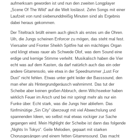
aufmerksam geworden ist und nun den zweiten Longplayer
„Scene Of The Wild“ auf die Welt loslässt. Zehn Songs mit einer
Laufzeit von rund siebenunddreißig Minuten sind als Ergebnis
dabei heraus gekommen.
Der Titeltrack brüllt einem auch gleich als erstes um die Ohren.
Uih, die Jungs scheinen Enforcer zu mögen, das steht mal fest.
Viersaiter und Fronter Sheikh Spitfire hat ein mächtiges Organ
und klingt etwas rauer als Schwede Olof, was dem Sound eine
erdige und kernige Stimme verleiht. Musikalisch haben die Vier
echt was auf dem Kasten, da darf natürlich auch das ein oder
andere Gitarrensolo, wie etwa in der Speednummer „Lust For
Dust“ nicht fehlen. Etwas unter geht leider der Basssound, den
man eher als Hintergrundgeräusch wahrnimmt. Das tut der
Scheibe aber keinen großen Abbruch, denn Witchseeker haben
wirklich Feuer im Arsch und bei mir springt mehr als nur ein
Funke über. Echt stark, was die Jungs hier abliefern. Das
fünfminütige „Sin City“ überzeugt mit viel Abwechslung und
spannenden Ideen, wo selbst mal etwas rockiger zur Sache
gegangen wird. Mein Highlight der Scheibe ist dann das folgende
„Nights In Tokyo“. Geile Melodien, gepaart mit starken
Chorusgesängen und einem fetten Gitarrensound. Das macht