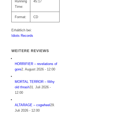
Running
45:17
Time:
Format:
CD
Erhältlich bei:
Idiots Records
WEITERE REVIEWS
HORRIFIER – revelations of
gore
2. August 2026 - 12:00
MORTAL TERROR – filthy
old thrash
31. Juli 2026 -
12:00
ALTARAGE – cogwheel
29.
Juli 2026 - 12:00