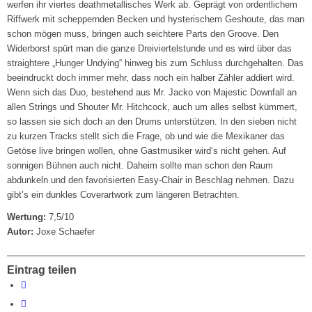
werfen ihr viertes deathmetallisches Werk ab. Geprägt von ordentlichem
Riffwerk mit scheppernden Becken und hysterischem Geshoute, das man
schon mögen muss, bringen auch seichtere Parts den Groove. Den
Widerborst spürt man die ganze Dreiviertelstunde und es wird über das
straightere „Hunger Undying“ hinweg bis zum Schluss durchgehalten. Das
beeindruckt doch immer mehr, dass noch ein halber Zähler addiert wird.
Wenn sich das Duo, bestehend aus Mr. Jacko von Majestic Downfall an
allen Strings und Shouter Mr. Hitchcock, auch um alles selbst kümmert,
so lassen sie sich doch an den Drums unterstützen. In den sieben nicht
zu kurzen Tracks stellt sich die Frage, ob und wie die Mexikaner das
Getöse live bringen wollen, ohne Gastmusiker wird’s nicht gehen. Auf
sonnigen Bühnen auch nicht. Daheim sollte man schon den Raum
abdunkeln und den favorisierten Easy-Chair in Beschlag nehmen. Dazu
gibt’s ein dunkles Coverartwork zum längeren Betrachten.
Wertung:
7,5/10
Autor:
Joxe Schaefer
Eintrag teilen