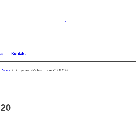
es
Kontakt
/
News
/
Bergkamen Metalized am 26.06.2020
020