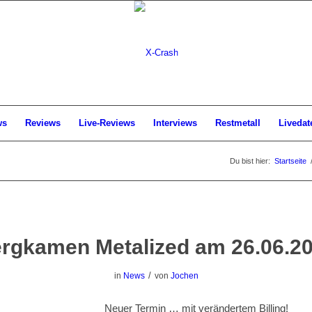
ws
Reviews
Live-Reviews
Interviews
Restmetall
Livedat
Du bist hier:
Startseite
rgkamen Metalized am 26.06.2
/
in
News
von
Jochen
Neuer Termin … mit verändertem Billing!