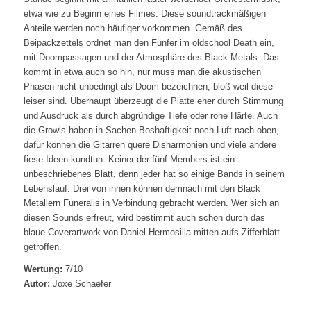
etwa wie zu Beginn eines Filmes. Diese soundtrackmäßigen
Anteile werden noch häufiger vorkommen. Gemäß des
Beipackzettels ordnet man den Fünfer im oldschool Death ein,
mit Doompassagen und der Atmosphäre des Black Metals. Das
kommt in etwa auch so hin, nur muss man die akustischen
Phasen nicht unbedingt als Doom bezeichnen, bloß weil diese
leiser sind. Überhaupt überzeugt die Platte eher durch Stimmung
und Ausdruck als durch abgründige Tiefe oder rohe Härte. Auch
die Growls haben in Sachen Boshaftigkeit noch Luft nach oben,
dafür können die Gitarren quere Disharmonien und viele andere
fiese Ideen kundtun. Keiner der fünf Members ist ein
unbeschriebenes Blatt, denn jeder hat so einige Bands in seinem
Lebenslauf. Drei von ihnen können demnach mit den Black
Metallern Funeralis in Verbindung gebracht werden. Wer sich an
diesen Sounds erfreut, wird bestimmt auch schön durch das
blaue Coverartwork von Daniel Hermosilla mitten aufs Zifferblatt
getroffen.
Wertung:
7/10
Autor:
Joxe Schaefer