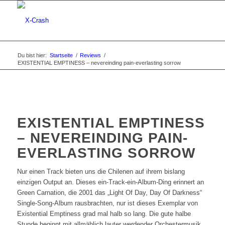
Du bist hier:
Startseite
/
Reviews
/
EXISTENTIAL EMPTINESS – nevereinding pain-everlasting sorrow
EXISTENTIAL EMPTINESS
– NEVEREINDING PAIN-
EVERLASTING SORROW
Nur einen Track bieten uns die Chilenen auf ihrem bislang
einzigen Output an. Dieses ein-Track-ein-Album-Ding erinnert an
Green Carnation, die 2001 das „Light Of Day, Day Of Darkness“
Single-Song-Album rausbrachten, nur ist dieses Exemplar von
Existential Emptiness grad mal halb so lang. Die gute halbe
Stunde beginnt mit allmählich lauter werdender Orchestermusik,