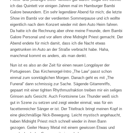
ich das Quintett vor einigen Jahren mal im Hamburger Bambi
Galore bewundern. Ein sehr legendärer Abend für mich; die letzte
Show im Bambi vor der verdienten Sommerpause und ich wollte
eigentlich nach dem Konzert wieder mit dem Auto Heim fahren.
Da hatte ich die Rechnung aber ohne meine Freunde, dem Bambi
Galore Personal und vor allem ohne Midnight Priest gemacht. Der
Abend endete für mich damit, dass ich die Nacht etwas
angetrunken im Auto an der Straße verbracht habe. Haha,
manchmal kommt es anders, als man denkt.
Nun ist es also an der Zeit für einen neuen Longplayer der
Portugiesen. Das Kirchenorgel-Intro „The Law“ passt schon
einmal zum sonntäglichen Morgen. Danach geht es mit „The
Funeral“ dann schmissig zur Sache. Sägende Gitarrenriffs,
gepaart mit einer tighten Rhythmusfraktion treiben mir ein seliges
Grinsen aufs Gesicht. Auch Frontsirene Lex Thunder weiß sich
gut in Szene zu setzen und zeigt wieder einmal, was für ein
facettenreicher Sänger er ist. Der Titeltrack bringt meinen Kopf in
eine gleichmäßige Nick-Bewegung. Leicht mystisch angehaucht,
haben Midnight Priest mich schnell wieder in ihren Bann
gezogen. Geiler Heavy Metal mit einem gewissen Etwas und