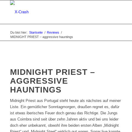
Du bist hier:
Startseite
/
Reviews
/
MIDNIGHT PRIEST – aggressive hauntings
MIDNIGHT PRIEST –
AGGRESSIVE
HAUNTINGS
Midnight Priest aus Portugal steht heute als nächstes auf meiner
Liste. Ein gemütlicher Sonntagmorgen, draußen regnet es, dafür
ist etwas iberisches Feuer doch genau das Richtige. Die Jungs
aus Coimbra sind seit über zehn Jahren aktiv und bei uns leider
doch eher unbekannt, obwohl ihre beiden ersten Alben „Midnight
Priest“ und „Midnight Steel“ wirklich gut waren. Sogar live konnte