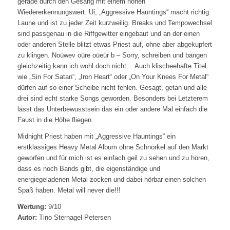
gerade durch den Gesang mit einem hohen
Wiedererkennungswert. Ui, „Aggressive Hauntings“ macht richtig
Laune und ist zu jeder Zeit kurzweilig. Breaks und Tempowechsel
sind passgenau in die Riffgewitter eingebaut und an der einen
oder anderen Stelle blitzt etwas Priest auf, ohne aber abgekupfert
zu klingen. Noüwev oüre oüeür b – Sorry, schreiben und bangen
gleichzeitig kann ich wohl doch nicht… Auch klischeehafte Titel
wie „Sin For Satan“, „Iron Heart“ oder „On Your Knees For Metal“
dürfen auf so einer Scheibe nicht fehlen. Gesagt, getan und alle
drei sind echt starke Songs geworden. Besonders bei Letzterem
lässt das Unterbewusstsein das ein oder andere Mal einfach die
Faust in die Höhe fliegen.
Midnight Priest haben mit „Aggressive Hauntings“ ein
erstklassiges Heavy Metal Album ohne Schnörkel auf den Markt
geworfen und für mich ist es einfach geil zu sehen und zu hören,
dass es noch Bands gibt, die eigenständige und
energiegeladenen Metal zocken und dabei hörbar einen solchen
Spaß haben. Metal will never die!!!
Wertung:
9/10
Autor:
Tino Sternagel-Petersen